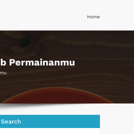
Home
sib Permainanmu
nmu
Search