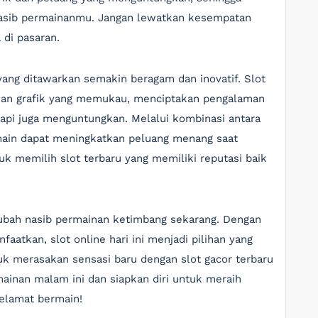
nasib permainanmu. Jangan lewatkan kesempatan
 di pasaran.
 yang ditawarkan semakin beragam dan inovatif. Slot
 dan grafik yang memukau, menciptakan pengalaman
api juga menguntungkan. Melalui kombinasi antara
emain dapat meningkatkan peluang menang saat
uk memilih slot terbaru yang memiliki reputasi baik
rubah nasib permainan ketimbang sekarang. Dengan
atkan, slot online hari ini menjadi pilihan yang
k merasakan sensasi baru dengan slot gacor terbaru
ainan malam ini dan siapkan diri untuk meraih
elamat bermain!