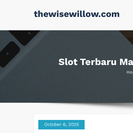
Skip
thewisewillow.com
to
content
Slot Terbaru M
Ho
October 6, 2025