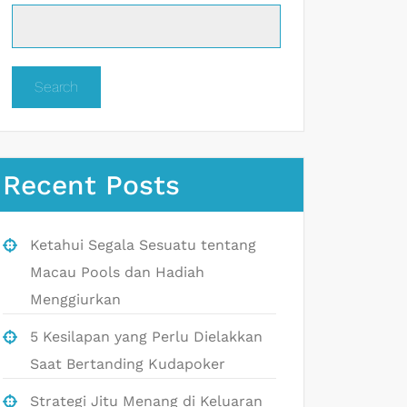
Search
Recent Posts
Ketahui Segala Sesuatu tentang
Macau Pools dan Hadiah
Menggiurkan
5 Kesilapan yang Perlu Dielakkan
Saat Bertanding Kudapoker
Strategi Jitu Menang di Keluaran