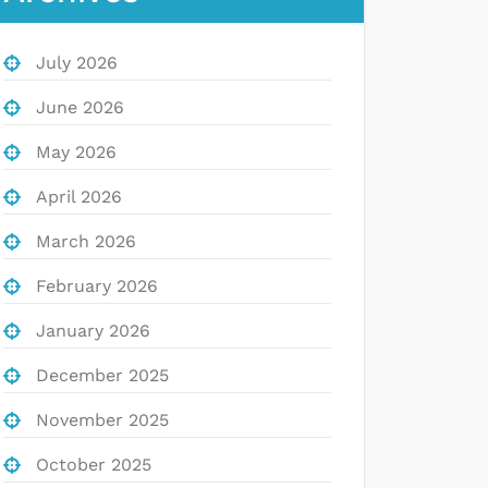
July 2026
June 2026
May 2026
April 2026
March 2026
February 2026
January 2026
December 2025
November 2025
October 2025