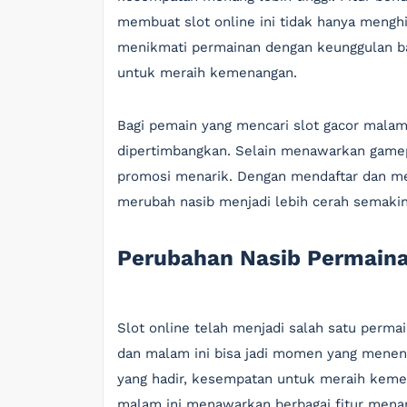
membuat slot online ini tidak hanya mengh
menikmati permainan dengan keunggulan ba
untuk meraih kemenangan.
Bagi pemain yang mencari slot gacor malam i
dipertimbangkan. Selain menawarkan gamepla
promosi menarik. Dengan mendaftar dan me
merubah nasib menjadi lebih cerah semakin
Perubahan Nasib Permain
Slot online telah menjadi salah satu permai
dan malam ini bisa jadi momen yang menent
yang hadir, kesempatan untuk meraih kemen
malam ini menawarkan berbagai fitur mena