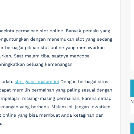
pecinta permainan slot online. Banyak pemain yang
enguntungkan dengan menemukan slot yang sedang
ir berbagai pilihan slot online yang menawarkan
iurkan. Saat malam tiba, saatnya mencoba
meningkatkan peluang kemenangan.
 mudah.
slot gacor malam ini
Dengan berbagai situs
dapat memilih permainan yang paling sesuai dengan
empelajari masing-masing permainan, karena setiap
N
menangan yang berbeda. Malam ini, jangan lewatkan
t online yang bisa membuat Anda ketagihan dan
.