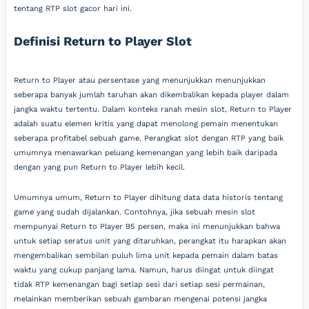
tentang RTP slot gacor hari ini.
Definisi Return to Player Slot
Return to Player atau persentase yang menunjukkan menunjukkan
seberapa banyak jumlah taruhan akan dikembalikan kepada player dalam
jangka waktu tertentu. Dalam konteks ranah mesin slot, Return to Player
adalah suatu elemen kritis yang dapat menolong pemain menentukan
seberapa profitabel sebuah game. Perangkat slot dengan RTP yang baik
umumnya menawarkan peluang kemenangan yang lebih baik daripada
dengan yang pun Return to Player lebih kecil.
Umumnya umum, Return to Player dihitung data data historis tentang
game yang sudah dijalankan. Contohnya, jika sebuah mesin slot
mempunyai Return to Player 95 persen, maka ini menunjukkan bahwa
untuk setiap seratus unit yang ditaruhkan, perangkat itu harapkan akan
mengembalikan sembilan puluh lima unit kepada pemain dalam batas
waktu yang cukup panjang lama. Namun, harus diingat untuk diingat
tidak RTP kemenangan bagi setiap sesi dari setiap sesi permainan,
melainkan memberikan sebuah gambaran mengenai potensi jangka