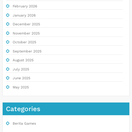
February 2026
January 2026
December 2025
November 2025
October 2025
September 2025
August 2025
July 2025
June 2025
May 2025
Categories
Berita Games