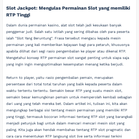
Slot Jackpot: Mengulas Permainan Slot yang memiliki
RTP Tinggi
Dalam dunia permainan kasino, alat slot telah jadi kesukaan banyak
penggemar judi. Salah satu istilah yang sering dibahas oleh para peserta
ialah "Slot Yang Beruntung". Frasa tersebut mengacu kepada mesin
permainan yang kali memberikan kejayaan bagi para petaruh, khususnya
apabila dilihat dari segi rasio pengembalian ke player atau dikenal RTP.
Mengetahui konsep RTP permainan slot sangat penting untuk siapa saja
yang ingin ingin mengoptimalkan kesempatan menang ketika berjudi.
Return to player, yaitu rasio pengembalian pemain, merupakan
persentase dari total total taruhan yang balik kepada peserta dalam
waktu tertentu tertentu. Semakin besar RTP yang suatu mesin slot,
semakin besar kemungkinan pemain untuk memperoleh kembali sebagian
dari uang yang telah mereka bet. Dalam artikel ini, tulisan ini, kita akan
mengungkap berbagai sisi tentang mesin permainan yang memiliki RTP
yang tinggi, termasuk bocoran informasi tentang RTP slot yang barangkali
menjadi petunjuk bagi untuk dalam mencari mencari mesin slot yang
paling. Kita juga akan hendak membahas tentang RTP slot pragmatic dan
cara cara menentukan RTP langsung slot live serta informasi terkini