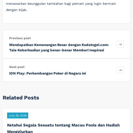
menawarkan keunggulan tambahan bagi pemain yang ingin bermain
dengan bijak.
Previous post
Mendapatkan Kemenangan Besar dengan Kudatogel.com:
Tale Keberhasilan yang benar-benar Memberi Inspirasi
Next post
IDN Play: Perkembangan Poker di Negara ini
Related Posts
July 28, 2026
Ketahui Segala Sesuatu tentang Macau Pools dan Hadiah
Menggiurkan