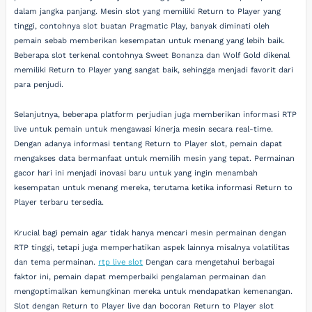
dalam jangka panjang. Mesin slot yang memiliki Return to Player yang
tinggi, contohnya slot buatan Pragmatic Play, banyak diminati oleh
pemain sebab memberikan kesempatan untuk menang yang lebih baik.
Beberapa slot terkenal contohnya Sweet Bonanza dan Wolf Gold dikenal
memiliki Return to Player yang sangat baik, sehingga menjadi favorit dari
para penjudi.
Selanjutnya, beberapa platform perjudian juga memberikan informasi RTP
live untuk pemain untuk mengawasi kinerja mesin secara real-time.
Dengan adanya informasi tentang Return to Player slot, pemain dapat
mengakses data bermanfaat untuk memilih mesin yang tepat. Permainan
gacor hari ini menjadi inovasi baru untuk yang ingin menambah
kesempatan untuk menang mereka, terutama ketika informasi Return to
Player terbaru tersedia.
Krucial bagi pemain agar tidak hanya mencari mesin permainan dengan
RTP tinggi, tetapi juga memperhatikan aspek lainnya misalnya volatilitas
dan tema permainan.
rtp live slot
Dengan cara mengetahui berbagai
faktor ini, pemain dapat memperbaiki pengalaman permainan dan
mengoptimalkan kemungkinan mereka untuk mendapatkan kemenangan.
Slot dengan Return to Player live dan bocoran Return to Player slot