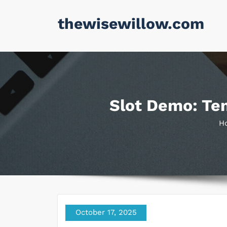
Skip
thewisewillow.com
to
content
Slot Demo: Te
H
October 17, 2025