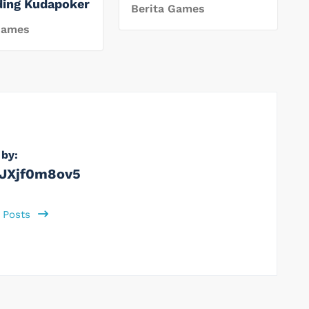
ding Kudapoker
Berita Games
Games
 by:
JXjf0m8ov5
l Posts