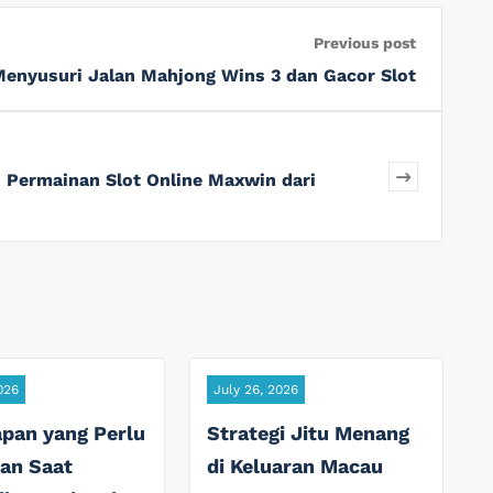
Previous post
Menyusuri Jalan Mahjong Wins 3 dan Gacor Slot
Permainan Slot Online Maxwin dari
026
July 26, 2026
apan yang Perlu
Strategi Jitu Menang
kan Saat
di Keluaran Macau