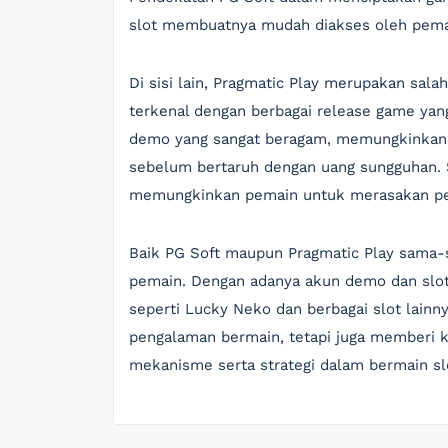
slot membuatnya mudah diakses oleh pema
Di sisi lain, Pragmatic Play merupakan sal
terkenal dengan berbagai release game yang
demo yang sangat beragam, memungkinkan
sebelum bertaruh dengan uang sungguhan. 
memungkinkan pemain untuk merasakan pen
Baik PG Soft maupun Pragmatic Play sama-
pemain. Dengan adanya akun demo dan slo
seperti Lucky Neko dan berbagai slot lainn
pengalaman bermain, tetapi juga memberi
mekanisme serta strategi dalam bermain slo