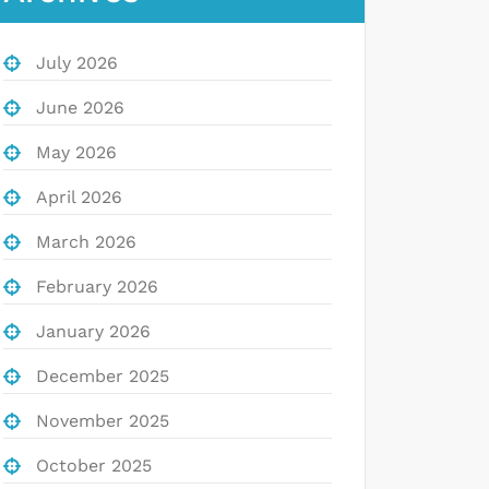
July 2026
June 2026
May 2026
April 2026
March 2026
February 2026
January 2026
December 2025
November 2025
October 2025