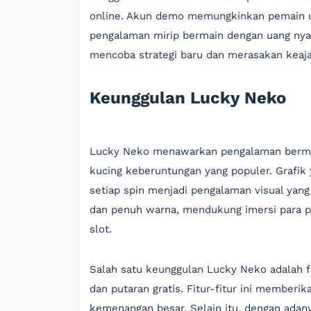
online. Akun demo memungkinkan pemain un
pengalaman mirip bermain dengan uang nyat
mencoba strategi baru dan merasakan keaja
Keunggulan Lucky Neko
Lucky Neko menawarkan pengalaman berma
kucing keberuntungan yang populer. Grafik
setiap spin menjadi pengalaman visual yan
dan penuh warna, mendukung imersi para 
slot.
Salah satu keunggulan Lucky Neko adalah fi
dan putaran gratis. Fitur-fitur ini memberi
kemenangan besar. Selain itu, dengan ad