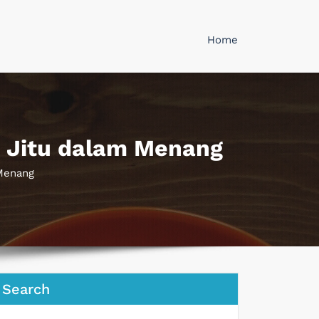
Home
i Jitu dalam Menang
 Menang
Search