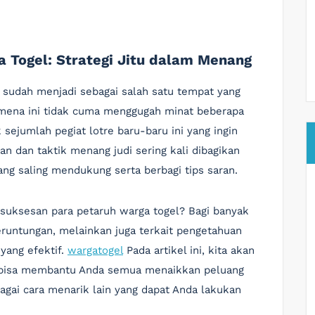
 Togel: Strategi Jitu dalam Menang
l sudah menjadi sebagai salah satu tempat yang
nomena ini tidak cuma menggugah minat beberapa
sejumlah pegiat lotre baru-baru ini yang ingin
n dan taktik menang judi sering kali dibagikan
ng saling mendukung serta berbagi tips saran.
esuksesan para petaruh warga togel? Bagi banyak
runtungan, melainkan juga terkait pengetahuan
yang efektif.
wargatogel
Pada artikel ini, kita akan
g bisa membantu Anda semua menaikkan peluang
agai cara menarik lain yang dapat Anda lakukan