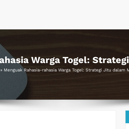
hasia Warga Togel: Strateg
»
Menguak Rahasia-rahasia Warga Togel: Strategi Jitu dalam