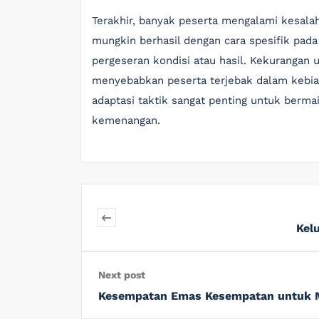
Terakhir, banyak peserta mengalami kesala
mungkin berhasil dengan cara spesifik pa
pergeseran kondisi atau hasil. Kekurangan u
menyebabkan peserta terjebak dalam kebias
adaptasi taktik sangat penting untuk berm
kemenangan.
Kel
Next post
Kesempatan Emas Kesempatan untuk 