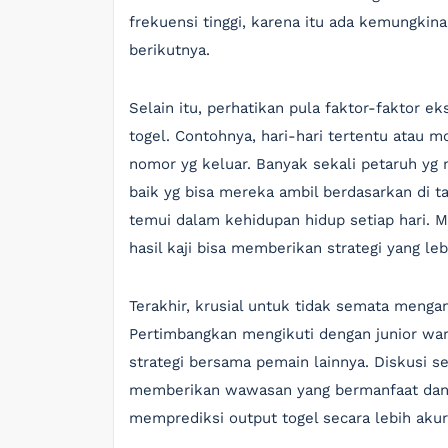
frekuensi tinggi, karena itu ada kemungkin
berikutnya.
Selain itu, perhatikan pula faktor-faktor 
togel. Contohnya, hari-hari tertentu atau 
nomor yg keluar. Banyak sekali petaruh yg
baik yg bisa mereka ambil berdasarkan di ta
temui dalam kehidupan hidup setiap hari. 
hasil kaji bisa memberikan strategi yang leb
Terakhir, krusial untuk tidak semata menga
Pertimbangkan mengikuti dengan junior warg
strategi bersama pemain lainnya. Diskusi s
memberikan wawasan yang bermanfaat dan 
memprediksi output togel secara lebih akura