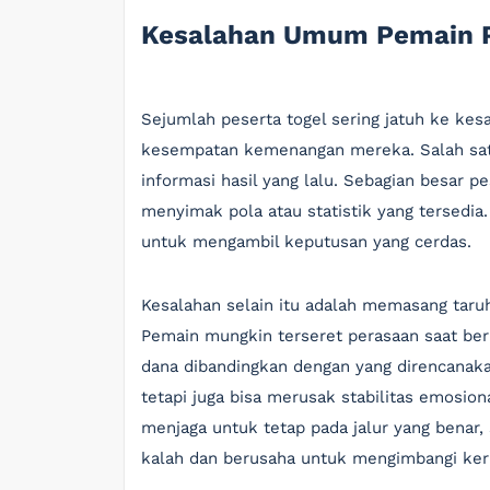
Kesalahan Umum Pemain P
Sejumlah peserta togel sering jatuh ke kes
kesempatan kemenangan mereka. Salah satu
informasi hasil yang lalu. Sebagian besar p
menyimak pola atau statistik yang tersedi
untuk mengambil keputusan yang cerdas.
Kesalahan selain itu adalah memasang taru
Pemain mungkin terseret perasaan saat ber
dana dibandingkan dengan yang direncanakan.
tetapi juga bisa merusak stabilitas emosio
menjaga untuk tetap pada jalur yang benar,
kalah dan berusaha untuk mengimbangi ker