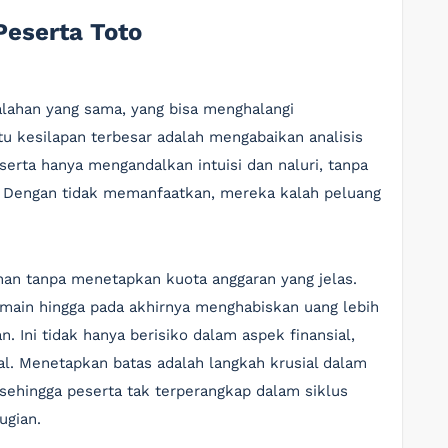
eserta Toto
alahan yang sama, yang bisa menghalangi
 kesilapan terbesar adalah mengabaikan analisis
eserta hanya mengandalkan intuisi dan naluri, tanpa
a. Dengan tidak memanfaatkan, mereka kalah peluang
han tanpa menetapkan kuota anggaran yang jelas.
main hingga pada akhirnya menghabiskan uang lebih
 Ini tidak hanya berisiko dalam aspek finansial,
nal. Menetapkan batas adalah langkah krusial dalam
 sehingga peserta tak terperangkap dalam siklus
ugian.