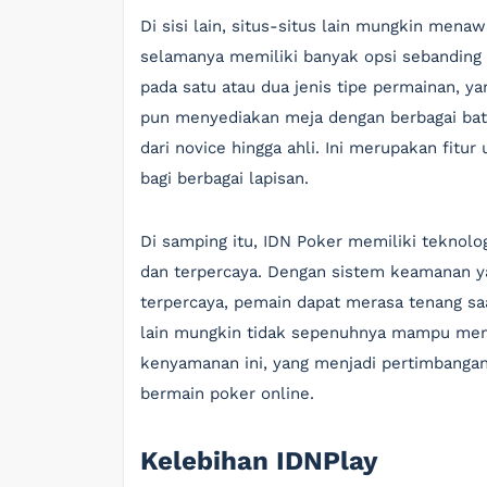
Di sisi lain, situs-situs lain mungkin mena
selamanya memiliki banyak opsi sebanding
pada satu atau dua jenis tipe permainan, 
pun menyediakan meja dengan berbagai bat
dari novice hingga ahli. Ini merupakan fit
bagi berbagai lapisan.
Di samping itu, IDN Poker memiliki teknol
dan terpercaya. Dengan sistem keamanan y
terpercaya, pemain dapat merasa tenang sa
lain mungkin tidak sepenuhnya mampu me
kenyamanan ini, yang menjadi pertimbangan
bermain poker online.
Kelebihan IDNPlay