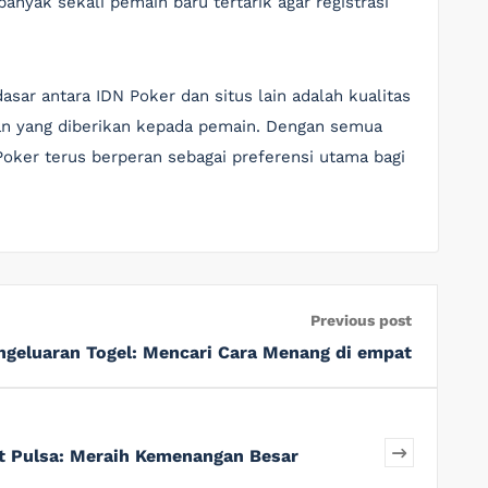
nyak sekali pemain baru tertarik agar registrasi
ar antara IDN Poker dan situs lain adalah kualitas
an yang diberikan kepada pemain. Dengan semua
 Poker terus berperan sebagai preferensi utama bagi
Previous post
ngeluaran Togel: Mencari Cara Menang di empat
t Pulsa: Meraih Kemenangan Besar