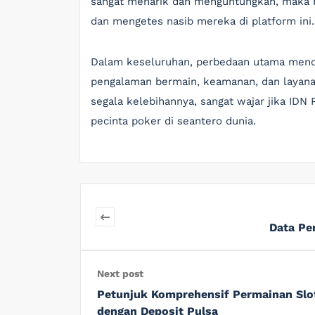
sangat menarik dan menguntungkan, maka ba
dan mengetes nasib mereka di platform ini.
Dalam keseluruhan, perbedaan utama mendas
pengalaman bermain, keamanan, dan layan
segala kelebihannya, sangat wajar jika IDN
pecinta poker di seantero dunia.
Data Pe
Next post
Petunjuk Komprehensif Permainan Slo
dengan Deposit Pulsa