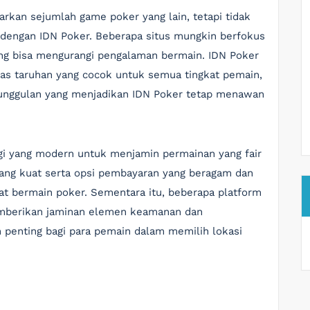
warkan sejumlah game poker yang lain, tetapi tidak
 dengan IDN Poker. Beberapa situs mungkin berfokus
yang bisa mengurangi pengalaman bermain. IDN Poker
as taruhan yang cocok untuk semua tingkat pemain,
ur unggulan yang menjadikan IDN Poker tetap menawan
ogi yang modern untuk menjamin permainan yang fair
ang kuat serta opsi pembayaran yang beragam dan
at bermain poker. Sementara itu, beberapa platform
mberikan jaminan elemen keamanan dan
 penting bagi para pemain dalam memilih lokasi