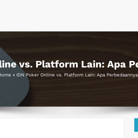
line vs. Platform Lain: Apa 
Home
»
IDN Poker Online vs. Platform Lain: Apa Perbedaannya