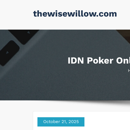
Skip
thewisewillow.com
to
content
IDN Poker On
October 21, 2025