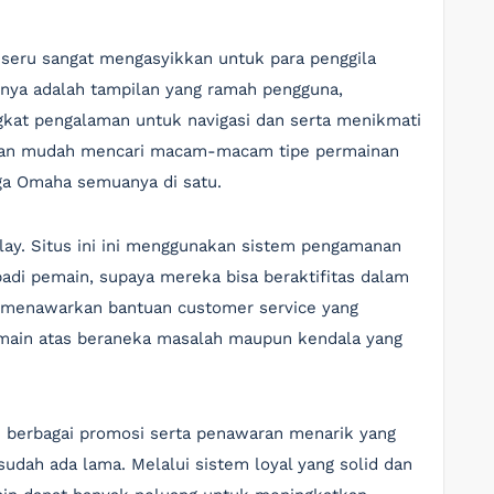
seru sangat mengasyikkan untuk para penggila
rnya adalah tampilan yang ramah pengguna,
gkat pengalaman untuk navigasi dan serta menikmati
ngan mudah mencari macam-macam tipe permainan
gga Omaha semuanya di satu.
lay. Situs ini ini menggunakan sistem pengamanan
badi pemain, supaya mereka bisa beraktifitas dalam
n menawarkan bantuan customer service yang
main atas beraneka masalah maupun kendala yang
n berbagai promosi serta penawaran menarik yang
udah ada lama. Melalui sistem loyal yang solid dan