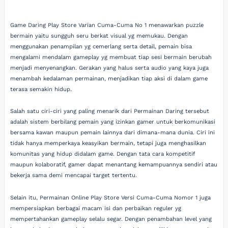
Game Daring Play Store Varian Cuma-Cuma No 1 menawarkan puzzle
bermain yaitu sungguh seru berkat visual yg memukau. Dengan
menggunakan penampilan yg cemerlang serta detail, pemain bisa
mengalami mendalam gameplay yg membuat tiap sesi bermain berubah
menjadi menyenangkan. Gerakan yang halus serta audio yang kaya juga
menambah kedalaman permainan, menjadikan tiap aksi di dalam game
terasa semakin hidup.
Salah satu ciri-ciri yang paling menarik dari Permainan Daring tersebut
adalah sistem berbilang pemain yang izinkan gamer untuk berkomunikasi
bersama kawan maupun pemain lainnya dari dimana-mana dunia. Ciri ini
tidak hanya memperkaya keasyikan bermain, tetapi juga menghasilkan
komunitas yang hidup didalam game. Dengan tata cara kompetitif
maupun kolaboratif, gamer dapat menantang kemampuannya sendiri atau
bekerja sama demi mencapai target tertentu.
Selain itu, Permainan Online Play Store Versi Cuma-Cuma Nomor 1 juga
mempersiapkan berbagai macam isi dan perbaikan reguler yg
mempertahankan gameplay selalu segar. Dengan penambahan level yang