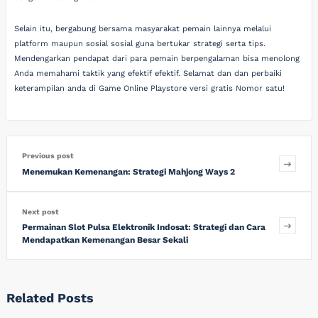
Selain itu, bergabung bersama masyarakat pemain lainnya melalui
platform maupun sosial sosial guna bertukar strategi serta tips.
Mendengarkan pendapat dari para pemain berpengalaman bisa menolong
Anda memahami taktik yang efektif efektif. Selamat dan dan perbaiki
keterampilan anda di Game Online Playstore versi gratis Nomor satu!
Previous post
Menemukan Kemenangan: Strategi Mahjong Ways 2
Next post
Permainan Slot Pulsa Elektronik Indosat: Strategi dan Cara
Mendapatkan Kemenangan Besar Sekali
Related Posts