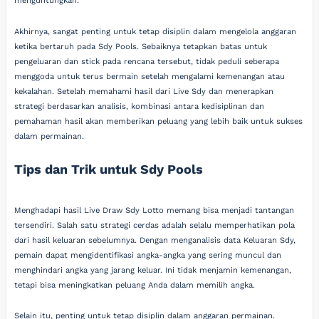
menguntungkan.
Akhirnya, sangat penting untuk tetap disiplin dalam mengelola anggaran
ketika bertaruh pada Sdy Pools. Sebaiknya tetapkan batas untuk
pengeluaran dan stick pada rencana tersebut, tidak peduli seberapa
menggoda untuk terus bermain setelah mengalami kemenangan atau
kekalahan. Setelah memahami hasil dari Live Sdy dan menerapkan
strategi berdasarkan analisis, kombinasi antara kedisiplinan dan
pemahaman hasil akan memberikan peluang yang lebih baik untuk sukses
dalam permainan.
Tips dan Trik untuk Sdy Pools
Menghadapi hasil Live Draw Sdy Lotto memang bisa menjadi tantangan
tersendiri. Salah satu strategi cerdas adalah selalu memperhatikan pola
dari hasil keluaran sebelumnya. Dengan menganalisis data Keluaran Sdy,
pemain dapat mengidentifikasi angka-angka yang sering muncul dan
menghindari angka yang jarang keluar. Ini tidak menjamin kemenangan,
tetapi bisa meningkatkan peluang Anda dalam memilih angka.
Selain itu, penting untuk tetap disiplin dalam anggaran permainan.