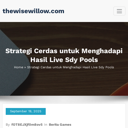
Skip
thewisewillow.com
to
content
Strategi Cerdas untuk Menghadapi
Hasil Live Sdy Pools
Home
»
Strategi Cerdas untuk Menghadapi Hasil Live Sdy Pools
September 19, 2025
By
fOT8EJXjf0m8ov5
In
Berita Games