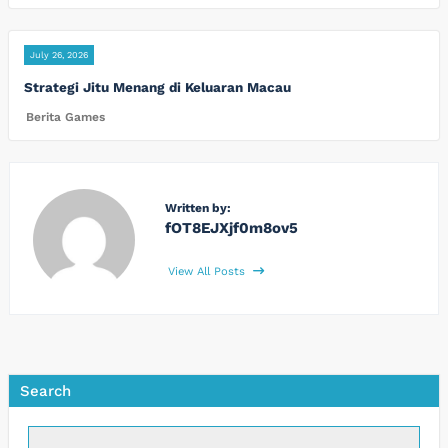
July 26, 2026
Strategi Jitu Menang di Keluaran Macau
Berita Games
Written by:
fOT8EJXjf0m8ov5
View All Posts
Search