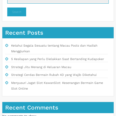
Search
Recent Posts
Ketahui Segala Sesuatu tentang Macau Pools dan Hadiah
Menggiurkan
5 Kesilapan yang Perlu Dielakkan Saat Bertanding Kudapoker
Strategi Jitu Menang di Keluaran Macau
Strategi Cerdas Bermain Rubah 4D yang Wajib Diketahui
Menyusuri Jagat Slot KawanSlot: Kesenangan Bermain Game
Slot Online
Recent Comments