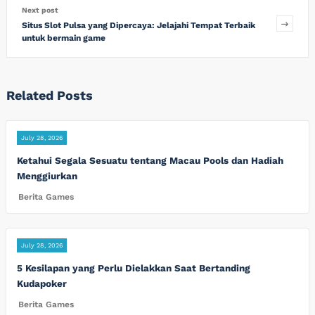
Next post
Situs Slot Pulsa yang Dipercaya: Jelajahi Tempat Terbaik
untuk bermain game
Related Posts
July 28, 2026
Ketahui Segala Sesuatu tentang Macau Pools dan Hadiah
Menggiurkan
Berita Games
July 28, 2026
5 Kesilapan yang Perlu Dielakkan Saat Bertanding
Kudapoker
Berita Games