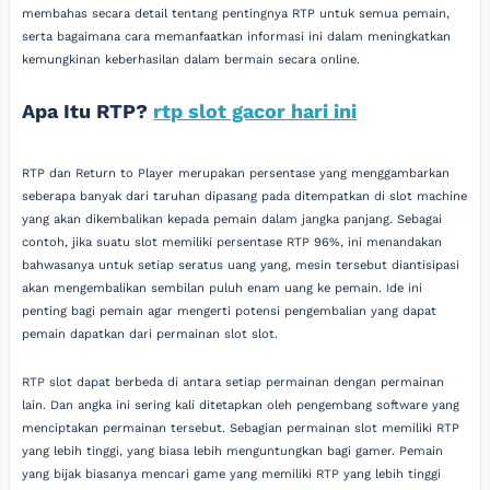
membahas secara detail tentang pentingnya RTP untuk semua pemain,
serta bagaimana cara memanfaatkan informasi ini dalam meningkatkan
kemungkinan keberhasilan dalam bermain secara online.
Apa Itu RTP?
rtp slot gacor hari ini
RTP dan Return to Player merupakan persentase yang menggambarkan
seberapa banyak dari taruhan dipasang pada ditempatkan di slot machine
yang akan dikembalikan kepada pemain dalam jangka panjang. Sebagai
contoh, jika suatu slot memiliki persentase RTP 96%, ini menandakan
bahwasanya untuk setiap seratus uang yang, mesin tersebut diantisipasi
akan mengembalikan sembilan puluh enam uang ke pemain. Ide ini
penting bagi pemain agar mengerti potensi pengembalian yang dapat
pemain dapatkan dari permainan slot slot.
RTP slot dapat berbeda di antara setiap permainan dengan permainan
lain. Dan angka ini sering kali ditetapkan oleh pengembang software yang
menciptakan permainan tersebut. Sebagian permainan slot memiliki RTP
yang lebih tinggi, yang biasa lebih menguntungkan bagi gamer. Pemain
yang bijak biasanya mencari game yang memiliki RTP yang lebih tinggi