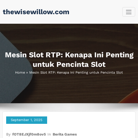
Skip
thewisewillow.com
to
content
Mesin Slot RTP: Kenapa Ini Penting
untuk Pencinta Slot
Home
»
Mesin Slot RTP: Kenapa Ini Penting untuk Pencinta Slot
September 1, 2025
By
fOT8EJXjf0m8ov5
In
Berita Games