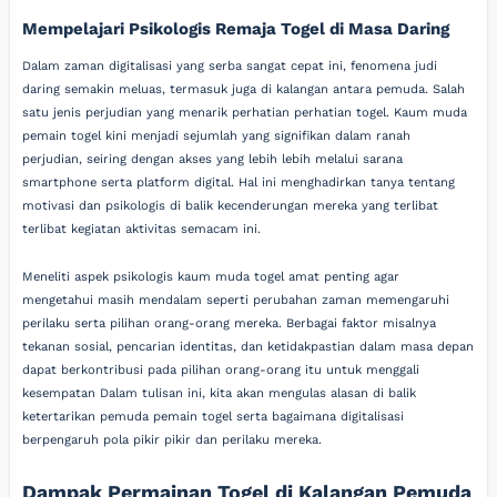
Mempelajari Psikologis Remaja Togel di Masa Daring
Dalam zaman digitalisasi yang serba sangat cepat ini, fenomena judi
daring semakin meluas, termasuk juga di kalangan antara pemuda. Salah
satu jenis perjudian yang menarik perhatian perhatian togel. Kaum muda
pemain togel kini menjadi sejumlah yang signifikan dalam ranah
perjudian, seiring dengan akses yang lebih lebih melalui sarana
smartphone serta platform digital. Hal ini menghadirkan tanya tentang
motivasi dan psikologis di balik kecenderungan mereka yang terlibat
terlibat kegiatan aktivitas semacam ini.
Meneliti aspek psikologis kaum muda togel amat penting agar
mengetahui masih mendalam seperti perubahan zaman memengaruhi
perilaku serta pilihan orang-orang mereka. Berbagai faktor misalnya
tekanan sosial, pencarian identitas, dan ketidakpastian dalam masa depan
dapat berkontribusi pada pilihan orang-orang itu untuk menggali
kesempatan Dalam tulisan ini, kita akan mengulas alasan di balik
ketertarikan pemuda pemain togel serta bagaimana digitalisasi
berpengaruh pola pikir pikir dan perilaku mereka.
Dampak Permainan Togel di Kalangan Pemuda