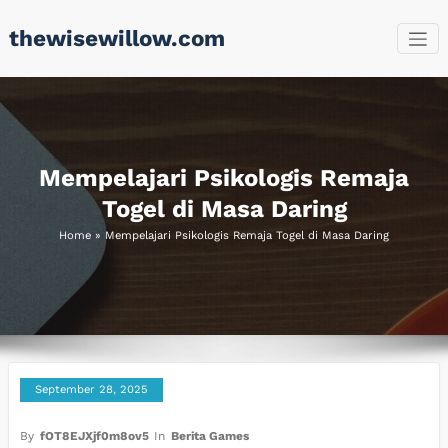
Skip
thewisewillow.com
to
content
Mempelajari Psikologis Remaja
Togel di Masa Daring
Home
»
Mempelajari Psikologis Remaja Togel di Masa Daring
September 28, 2025
By
fOT8EJXjf0m8ov5
In
Berita Games