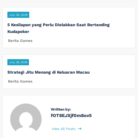
July 28, 2026
5 Kesilapan yang Perlu Dielakkan Saat Bertanding
Kudapoker
Berita Games
July 26, 2026
Strategi Jitu Menang di Keluaran Macau
Berita Games
Written by:
fOT8EJXjf0m8ov5
View All Posts