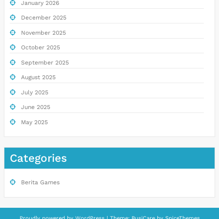
January 2026
December 2025
November 2025
October 2025
September 2025
August 2025
July 2025
June 2025
May 2025
Categories
Berita Games
Proudly powered by
WordPress
| Theme:
BusiCare
by
SpiceThemes