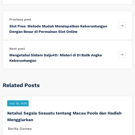
Previous post
Slot Free: Metode Mudah Mendapatkan Keberuntungan
Dengan Besar di Permainan Slot Online
Next post
Mengetahui Sistem Salju4D: Misteri di Di Balik Angka
Keberuntungan
Related Posts
July 28, 2026
Ketahui Segala Sesuatu tentang Macau Pools dan Hadiah
Menggiurkan
Berita Games