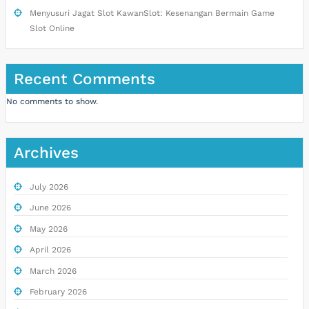
Menyusuri Jagat Slot KawanSlot: Kesenangan Bermain Game
Slot Online
Recent Comments
No comments to show.
Archives
July 2026
June 2026
May 2026
April 2026
March 2026
February 2026