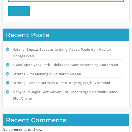
Search
Recent Posts
Ketahui Segala Sesuatu tentang Macau Pools dan Hadiah
Menggiurkan
5 Kesilapan yang Perlu Dielakkan Saat Bertanding Kudapoker
Strategi Jitu Menang di Keluaran Macau
Strategi Cerdas Bermain Rubah 4D yang Wajib Diketahui
Menyusuri Jagat Slot KawanSlot: Kesenangan Bermain Game
Slot Online
Recent Comments
No comments to show.