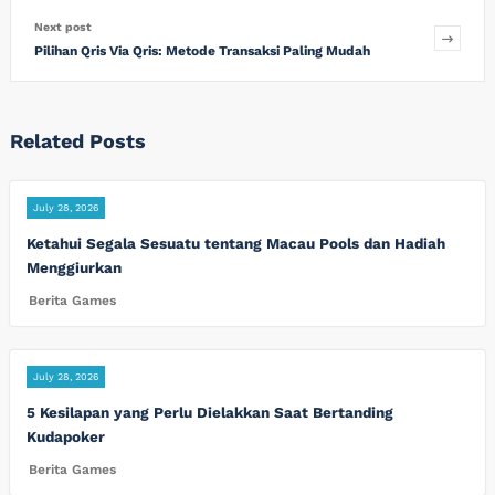
Next post
Pilihan Qris Via Qris: Metode Transaksi Paling Mudah
Related Posts
July 28, 2026
Ketahui Segala Sesuatu tentang Macau Pools dan Hadiah
Menggiurkan
Berita Games
July 28, 2026
5 Kesilapan yang Perlu Dielakkan Saat Bertanding
Kudapoker
Berita Games