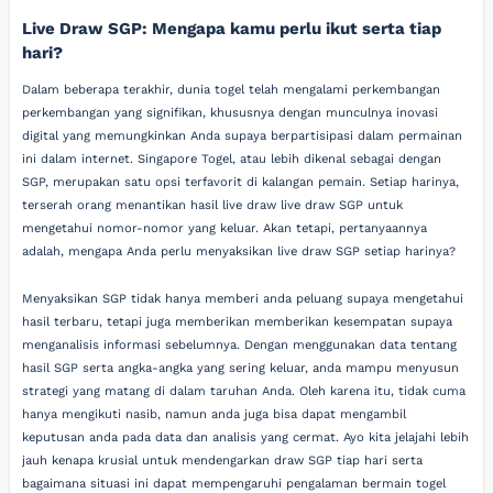
Live Draw SGP: Mengapa kamu perlu ikut serta tiap
hari?
Dalam beberapa terakhir, dunia togel telah mengalami perkembangan
perkembangan yang signifikan, khususnya dengan munculnya inovasi
digital yang memungkinkan Anda supaya berpartisipasi dalam permainan
ini dalam internet. Singapore Togel, atau lebih dikenal sebagai dengan
SGP, merupakan satu opsi terfavorit di kalangan pemain. Setiap harinya,
terserah orang menantikan hasil live draw live draw SGP untuk
mengetahui nomor-nomor yang keluar. Akan tetapi, pertanyaannya
adalah, mengapa Anda perlu menyaksikan live draw SGP setiap harinya?
Menyaksikan SGP tidak hanya memberi anda peluang supaya mengetahui
hasil terbaru, tetapi juga memberikan memberikan kesempatan supaya
menganalisis informasi sebelumnya. Dengan menggunakan data tentang
hasil SGP serta angka-angka yang sering keluar, anda mampu menyusun
strategi yang matang di dalam taruhan Anda. Oleh karena itu, tidak cuma
hanya mengikuti nasib, namun anda juga bisa dapat mengambil
keputusan anda pada data dan analisis yang cermat. Ayo kita jelajahi lebih
jauh kenapa krusial untuk mendengarkan draw SGP tiap hari serta
bagaimana situasi ini dapat mempengaruhi pengalaman bermain togel