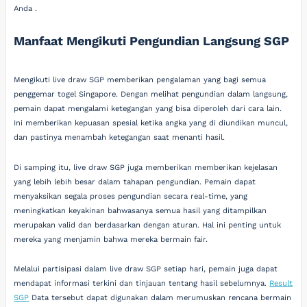
Anda .
Manfaat Mengikuti Pengundian Langsung SGP
Mengikuti live draw SGP memberikan pengalaman yang bagi semua
penggemar togel Singapore. Dengan melihat pengundian dalam langsung,
pemain dapat mengalami ketegangan yang bisa diperoleh dari cara lain.
Ini memberikan kepuasan spesial ketika angka yang di diundikan muncul,
dan pastinya menambah ketegangan saat menanti hasil.
Di samping itu, live draw SGP juga memberikan memberikan kejelasan
yang lebih lebih besar dalam tahapan pengundian. Pemain dapat
menyaksikan segala proses pengundian secara real-time, yang
meningkatkan keyakinan bahwasanya semua hasil yang ditampilkan
merupakan valid dan berdasarkan dengan aturan. Hal ini penting untuk
mereka yang menjamin bahwa mereka bermain fair.
Melalui partisipasi dalam live draw SGP setiap hari, pemain juga dapat
mendapat informasi terkini dan tinjauan tentang hasil sebelumnya.
Result
SGP
Data tersebut dapat digunakan dalam merumuskan rencana bermain