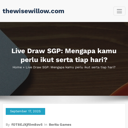
Skip
thewisewillow.com
to
content
Live Draw SGP: Mengapa kamu
perlu ikut serta tiap hari?
Home
»
Live Draw SGP: Mengapa kamu perlu ikut serta tiap hari?
September 17, 2025
By
fOT8EJXjf0m8ov5
In
Berita Games