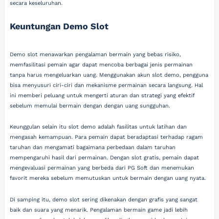
secara keseluruhan.
Keuntungan Demo Slot
Demo slot menawarkan pengalaman bermain yang bebas risiko,
memfasilitasi pemain agar dapat mencoba berbagai jenis permainan
tanpa harus mengeluarkan uang. Menggunakan akun slot demo, pengguna
bisa menyusuri ciri-ciri dan mekanisme permainan secara langsung. Hal
ini memberi peluang untuk mengerti aturan dan strategi yang efektif
sebelum memulai bermain dengan dengan uang sungguhan.
Keunggulan selain itu slot demo adalah fasilitas untuk latihan dan
mengasah kemampuan. Para pemain dapat beradaptasi terhadap ragam
taruhan dan mengamati bagaimana perbedaan dalam taruhan
mempengaruhi hasil dari permainan. Dengan slot gratis, pemain dapat
mengevaluasi permainan yang berbeda dari PG Soft dan menemukan
favorit mereka sebelum memutuskan untuk bermain dengan uang nyata.
Di samping itu, demo slot sering dikenakan dengan grafis yang sangat
baik dan suara yang menarik. Pengalaman bermain game jadi lebih