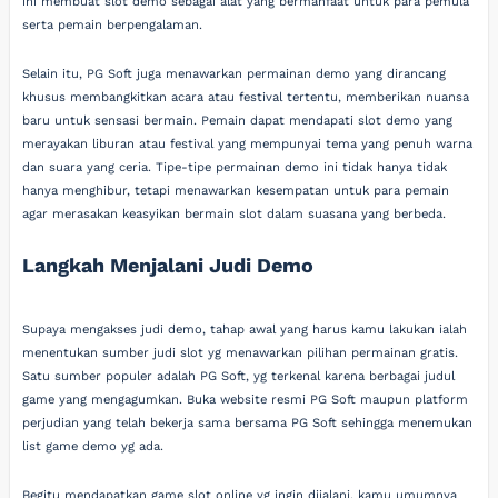
ini membuat slot demo sebagai alat yang bermanfaat untuk para pemula
serta pemain berpengalaman.
Selain itu, PG Soft juga menawarkan permainan demo yang dirancang
khusus membangkitkan acara atau festival tertentu, memberikan nuansa
baru untuk sensasi bermain. Pemain dapat mendapati slot demo yang
merayakan liburan atau festival yang mempunyai tema yang penuh warna
dan suara yang ceria. Tipe-tipe permainan demo ini tidak hanya tidak
hanya menghibur, tetapi menawarkan kesempatan untuk para pemain
agar merasakan keasyikan bermain slot dalam suasana yang berbeda.
Langkah Menjalani Judi Demo
Supaya mengakses judi demo, tahap awal yang harus kamu lakukan ialah
menentukan sumber judi slot yg menawarkan pilihan permainan gratis.
Satu sumber populer adalah PG Soft, yg terkenal karena berbagai judul
game yang mengagumkan. Buka website resmi PG Soft maupun platform
perjudian yang telah bekerja sama bersama PG Soft sehingga menemukan
list game demo yg ada.
Begitu mendapatkan game slot online yg ingin dijalani, kamu umumnya