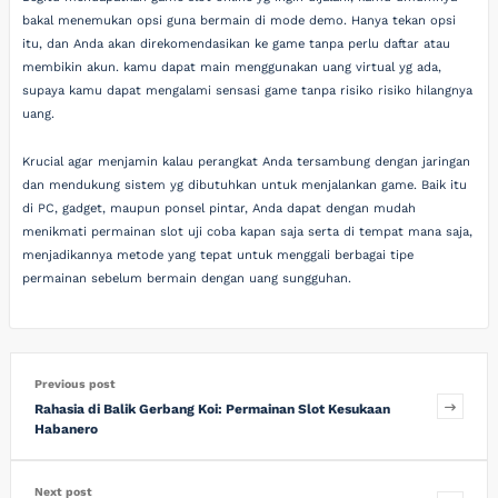
bakal menemukan opsi guna bermain di mode demo. Hanya tekan opsi
itu, dan Anda akan direkomendasikan ke game tanpa perlu daftar atau
membikin akun. kamu dapat main menggunakan uang virtual yg ada,
supaya kamu dapat mengalami sensasi game tanpa risiko risiko hilangnya
uang.
Krucial agar menjamin kalau perangkat Anda tersambung dengan jaringan
dan mendukung sistem yg dibutuhkan untuk menjalankan game. Baik itu
di PC, gadget, maupun ponsel pintar, Anda dapat dengan mudah
menikmati permainan slot uji coba kapan saja serta di tempat mana saja,
menjadikannya metode yang tepat untuk menggali berbagai tipe
permainan sebelum bermain dengan uang sungguhan.
Previous post
Rahasia di Balik Gerbang Koi: Permainan Slot Kesukaan
Habanero
Next post