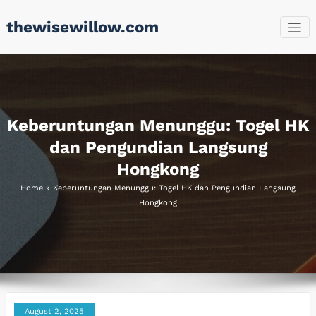
Skip
thewisewillow.com
to
content
Keberuntungan Menunggu: Togel HK
dan Pengundian Langsung
Hongkong
Home
»
Keberuntungan Menunggu: Togel HK dan Pengundian Langsung
Hongkong
August 2, 2025