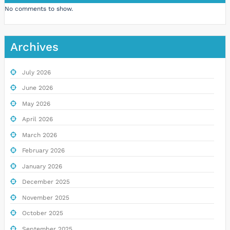
No comments to show.
Archives
July 2026
June 2026
May 2026
April 2026
March 2026
February 2026
January 2026
December 2025
November 2025
October 2025
September 2025