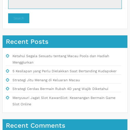
Search
Recent Posts
Ketahui Segala Sesuatu tentang Macau Pools dan Hadiah
Menggiurkan
5 Kesilapan yang Perlu Dielakkan Saat Bertanding Kudapoker
Strategi Jitu Menang di Keluaran Macau
Strategi Cerdas Bermain Rubah 4D yang Wajib Diketahui
Menyusuri Jagat Slot KawanSlot: Kesenangan Bermain Game
Slot Online
Recent Comments