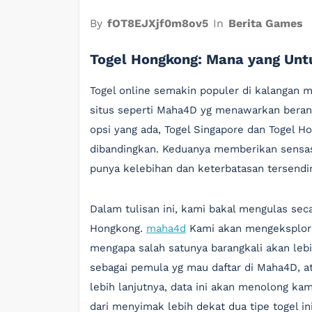
By
fOT8EJXjf0m8ov5
In
Berita Games
Togel Hongkong: Mana yang Un
Togel online semakin populer di kalangan 
situs seperti Maha4D yg menawarkan berane
opsi yang ada, Togel Singapore dan Togel H
dibandingkan. Keduanya memberikan sensa
punya kelebihan dan keterbatasan tersendi
Dalam tulisan ini, kami bakal mengulas se
Hongkong.
maha4d
Kami akan mengeksplora
mengapa salah satunya barangkali akan leb
sebagai pemula yg mau daftar di Maha4D, 
lebih lanjutnya, data ini akan menolong k
dari menyimak lebih dekat dua tipe togel ini