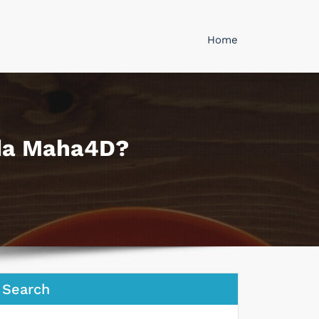
Home
ada Maha4D?
Search