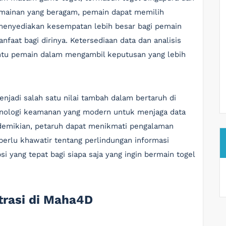
rmainan yang beragam, pemain dapat memilih
menyediakan kesempatan lebih besar bagi pemain
faat bagi dirinya. Ketersediaan data dan analisis
antu pemain dalam mengambil keputusan yang lebih
adi salah satu nilai tambah dalam bertaruh di
eknologi keamanan yang modern untuk menjaga data
demikian, petaruh dapat menikmati pengalaman
perlu khawatir tentang perlindungan informasi
i yang tepat bagi siapa saja yang ingin bermain togel
trasi di Maha4D