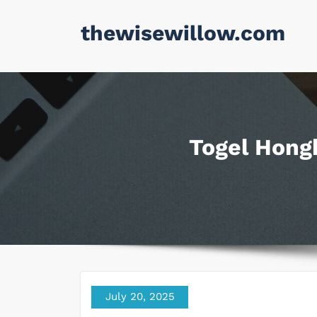
Skip
thewisewillow.com
to
content
Togel Hong
July 20, 2025