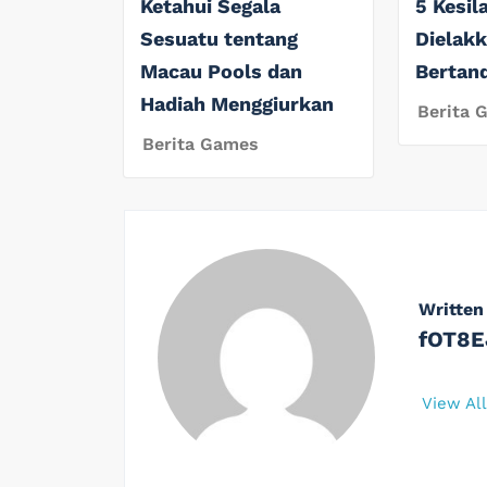
Ketahui Segala
5 Kesil
Sesuatu tentang
Dielak
Macau Pools dan
Bertan
Hadiah Menggiurkan
Berita 
Berita Games
Written
fOT8E
View Al