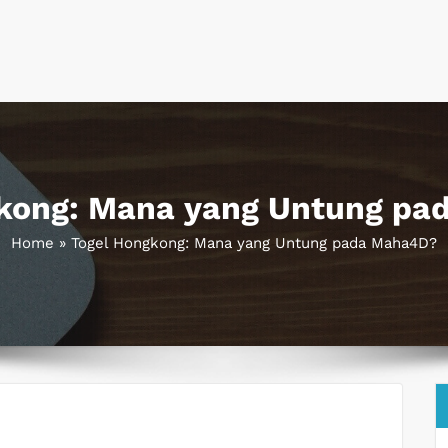
kong: Mana yang Untung p
Home
»
Togel Hongkong: Mana yang Untung pada Maha4D?