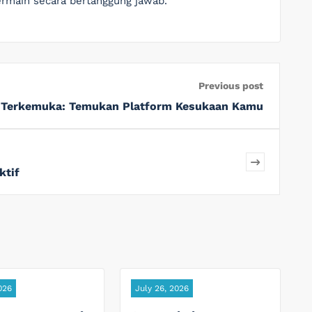
ermain secara bertanggung jawab.
Previous post
S Terkemuka: Temukan Platform Kesukaan Kamu
ktif
026
July 26, 2026