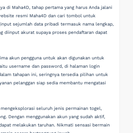
ya di Maha4D, tahap pertama yang harus Anda jalani
 website resmi Maha4D dan cari tombol untuk
ginput sejumlah data pribadi termasuk nama lengkap,
ng diinput akurat supaya proses pendaftaran dapat
erima akun pengguna untuk akan digunakan untuk
yaitu username dan password, di halaman login
am tahapan ini, seringnya tersedia pilihan untuk
yanan pelanggan siap sedia membantu mengatasi
 mengeksplorasi seluruh jenis permainan togel,
ong. Dengan menggunakan akun yang sudah aktif,
dapat melakukan taruhan. Nikmati sensasi bermain