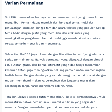
Varian Permainan
Slot256 menawarkan berbagai varian permainan slot yang menarik dan
menghibur. Pemain dapat memilih dari berbagai tema, mulai dari
petualangan, mitologi, hingga film dan acara televisi yang populer. Setiap
tema hadir dengan grafis yang memukau dan efek suara yang
meningkatkan pengalaman bermain, sehingga membuat setiap putaran
terasa semakin menarik dan menantang.
Selain itu, Slot256 juga dikenal dengan fitur-fitur inovatif yang ada pada
setiap permainannya. Banyak permainan yang dilengkapi dengan simbol
liar, putaran gratis, dan bonus interaktif yang tidak hanya menambah
keseruan tetapi juga meningkatkan peluang pemain untuk memenangkan
hadiah besar. Dengan desain yang ramah pengguna, pemain dapat dengan
mudah memahami mekanika permainan dan langsung merasakan
kesenangan tanpa harus mengalami kebingungan.
Terakhir, Slot256 secara rutin memperbarui koleksi permainannya untuk
memastikan bahwa pemain selalu memiliki pilihan yang segar dan
menarik. Dengan penambahan permainan baru secara berkala, para