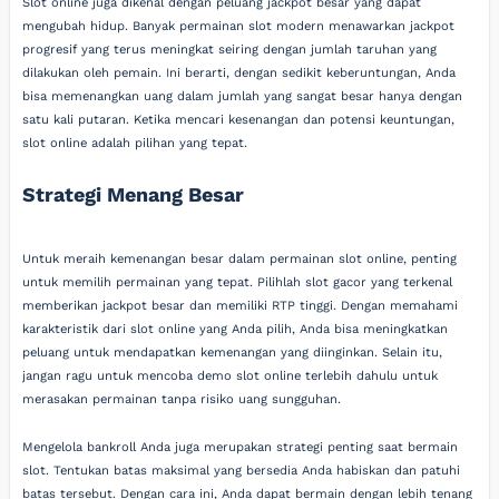
Slot online juga dikenal dengan peluang jackpot besar yang dapat
mengubah hidup. Banyak permainan slot modern menawarkan jackpot
progresif yang terus meningkat seiring dengan jumlah taruhan yang
dilakukan oleh pemain. Ini berarti, dengan sedikit keberuntungan, Anda
bisa memenangkan uang dalam jumlah yang sangat besar hanya dengan
satu kali putaran. Ketika mencari kesenangan dan potensi keuntungan,
slot online adalah pilihan yang tepat.
Strategi Menang Besar
Untuk meraih kemenangan besar dalam permainan slot online, penting
untuk memilih permainan yang tepat. Pilihlah slot gacor yang terkenal
memberikan jackpot besar dan memiliki RTP tinggi. Dengan memahami
karakteristik dari slot online yang Anda pilih, Anda bisa meningkatkan
peluang untuk mendapatkan kemenangan yang diinginkan. Selain itu,
jangan ragu untuk mencoba demo slot online terlebih dahulu untuk
merasakan permainan tanpa risiko uang sungguhan.
Mengelola bankroll Anda juga merupakan strategi penting saat bermain
slot. Tentukan batas maksimal yang bersedia Anda habiskan dan patuhi
batas tersebut. Dengan cara ini, Anda dapat bermain dengan lebih tenang