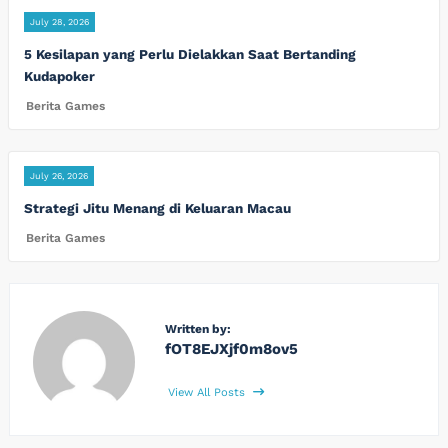
July 28, 2026
5 Kesilapan yang Perlu Dielakkan Saat Bertanding
Kudapoker
Berita Games
July 26, 2026
Strategi Jitu Menang di Keluaran Macau
Berita Games
Written by:
fOT8EJXjf0m8ov5
View All Posts