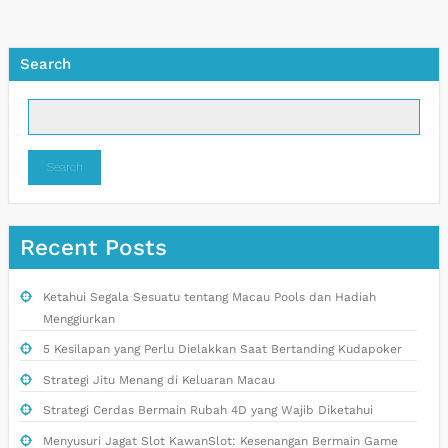
Search
Search
Recent Posts
Ketahui Segala Sesuatu tentang Macau Pools dan Hadiah
Menggiurkan
5 Kesilapan yang Perlu Dielakkan Saat Bertanding Kudapoker
Strategi Jitu Menang di Keluaran Macau
Strategi Cerdas Bermain Rubah 4D yang Wajib Diketahui
Menyusuri Jagat Slot KawanSlot: Kesenangan Bermain Game