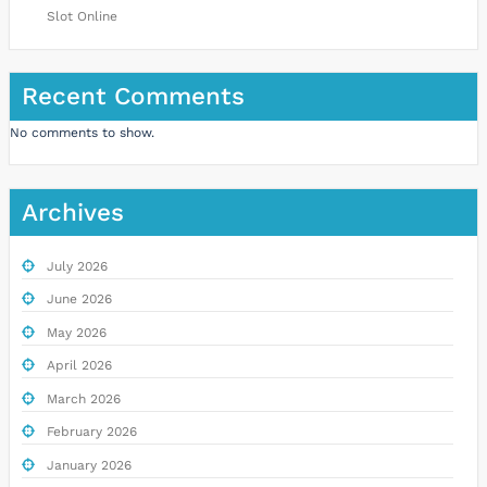
Slot Online
Recent Comments
No comments to show.
Archives
July 2026
June 2026
May 2026
April 2026
March 2026
February 2026
January 2026