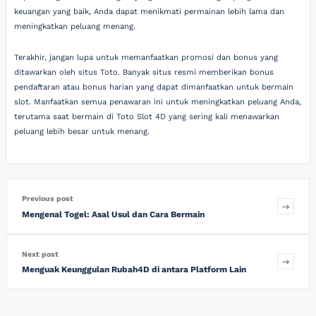
keuangan yang baik, Anda dapat menikmati permainan lebih lama dan
meningkatkan peluang menang.
Terakhir, jangan lupa untuk memanfaatkan promosi dan bonus yang
ditawarkan oleh situs Toto. Banyak situs resmi memberikan bonus
pendaftaran atau bonus harian yang dapat dimanfaatkan untuk bermain
slot. Manfaatkan semua penawaran ini untuk meningkatkan peluang Anda,
terutama saat bermain di Toto Slot 4D yang sering kali menawarkan
peluang lebih besar untuk menang.
Previous post
Mengenal Togel: Asal Usul dan Cara Bermain
Next post
Menguak Keunggulan Rubah4D di antara Platform Lain