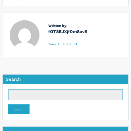
Written by:
fOT8EJXjf0m8ov5
View All Posts
Search
Search