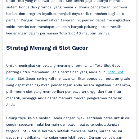
Situs Toto yang menawarkan Toto Slot Resmi juga biasanya memiliki
sistem bonus dan promosi yang menarik. Bonus pendaftaran, promosi
harian, dan program loyalitas menjadi daya tarik tambahan bagi para
pemain. Dengan memanfaatkan tawaran ini, pemain dapat meningkatkan
saldo mereka dan mendapatkan lebih banyak peluang untuk meraih
kemenangan dalam permainan Toto Slot 4D maupun lainnya.
Strategi Menang di Slot Gacor
Untuk meningkatkan peluang menang di permainan Toto Slot Gacor,
penting untuk memahami jenis permainan yang Anda pilih.
Toto Slot
Resmi
Slot Gacor sering kali menawarkan fitur bonus dan putaran gratis
yang dapat meningkatkan pemenangan Anda secara signifikan. Sebaiknya,
pilih mesin slot yang memberikan pembayaran tinggi dan fitur-fitur
menarik, sehingga Anda dapat memaksimalkan pengalaman bermain
Anda.
Selanjutnya, kelola bankroll Anda dengan bijak. Tentukan batas untuk diri
sendiri sebelum mulai bermain dan patuhi batas tersebut. Jangan
tergoda untuk terus bermain setelah mencapai batas, karena hal ini
dapat mengakibatkan kerugian yang lebih besar. Dengan pengelolaan