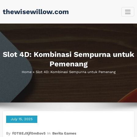
Skip
thewisewillow.com
to
content
Slot 4D: Kombinasi Sempurna untuk
Pemenang
Home
»
Slot 4D: Kombinasi Sempurna untuk Pemenang
July 15, 2025
By
fOT8EJXjf0m8ov5
In
Berita Games