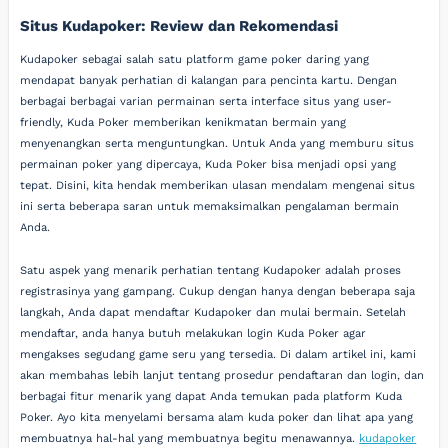
Situs Kudapoker: Review dan Rekomendasi
Kudapoker sebagai salah satu platform game poker daring yang
mendapat banyak perhatian di kalangan para pencinta kartu. Dengan
berbagai berbagai varian permainan serta interface situs yang user-
friendly, Kuda Poker memberikan kenikmatan bermain yang
menyenangkan serta menguntungkan. Untuk Anda yang memburu situs
permainan poker yang dipercaya, Kuda Poker bisa menjadi opsi yang
tepat. Disini, kita hendak memberikan ulasan mendalam mengenai situs
ini serta beberapa saran untuk memaksimalkan pengalaman bermain
Anda.
Satu aspek yang menarik perhatian tentang Kudapoker adalah proses
registrasinya yang gampang. Cukup dengan hanya dengan beberapa saja
langkah, Anda dapat mendaftar Kudapoker dan mulai bermain. Setelah
mendaftar, anda hanya butuh melakukan login Kuda Poker agar
mengakses segudang game seru yang tersedia. Di dalam artikel ini, kami
akan membahas lebih lanjut tentang prosedur pendaftaran dan login, dan
berbagai fitur menarik yang dapat Anda temukan pada platform Kuda
Poker. Ayo kita menyelami bersama alam kuda poker dan lihat apa yang
membuatnya hal-hal yang membuatnya begitu menawannya.
kudapoker