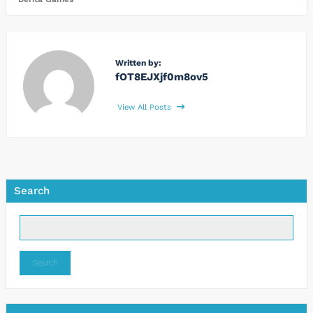
Written by:
fOT8EJXjf0m8ov5
View All Posts
Search
Search