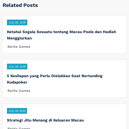
Related Posts
July 28, 2026
Ketahui Segala Sesuatu tentang Macau Pools dan Hadiah
Menggiurkan
Berita Games
July 28, 2026
5 Kesilapan yang Perlu Dielakkan Saat Bertanding
Kudapoker
Berita Games
July 26, 2026
Strategi Jitu Menang di Keluaran Macau
Berita Games