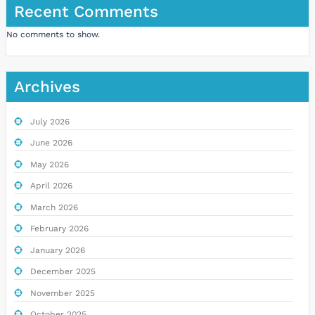
Recent Comments
No comments to show.
Archives
July 2026
June 2026
May 2026
April 2026
March 2026
February 2026
January 2026
December 2025
November 2025
October 2025