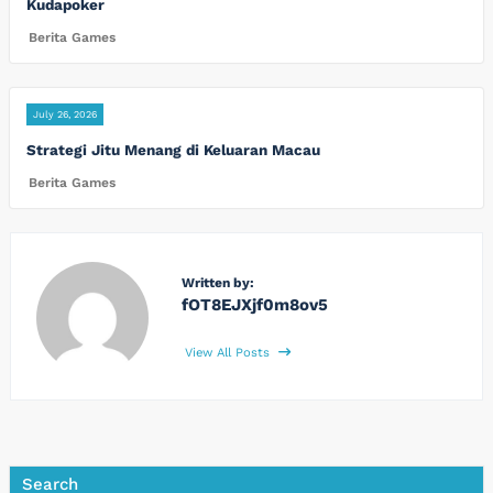
Kudapoker
Berita Games
July 26, 2026
Strategi Jitu Menang di Keluaran Macau
Berita Games
Written by:
fOT8EJXjf0m8ov5
View All Posts
Search