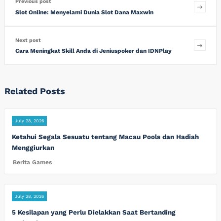
Previous post
Slot Online: Menyelami Dunia Slot Dana Maxwin
Next post
Cara Meningkat Skill Anda di Jeniuspoker dan IDNPlay
Related Posts
July 28, 2026
Ketahui Segala Sesuatu tentang Macau Pools dan Hadiah
Menggiurkan
Berita Games
July 28, 2026
5 Kesilapan yang Perlu Dielakkan Saat Bertanding