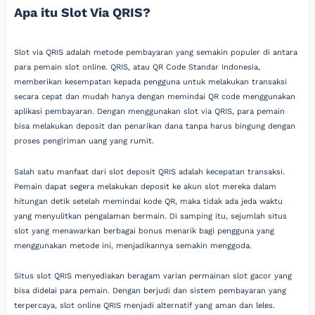
Apa itu Slot Via QRIS?
Slot via QRIS adalah metode pembayaran yang semakin populer di antara
para pemain slot online. QRIS, atau QR Code Standar Indonesia,
memberikan kesempatan kepada pengguna untuk melakukan transaksi
secara cepat dan mudah hanya dengan memindai QR code menggunakan
aplikasi pembayaran. Dengan menggunakan slot via QRIS, para pemain
bisa melakukan deposit dan penarikan dana tanpa harus bingung dengan
proses pengiriman uang yang rumit.
Salah satu manfaat dari slot deposit QRIS adalah kecepatan transaksi.
Pemain dapat segera melakukan deposit ke akun slot mereka dalam
hitungan detik setelah memindai kode QR, maka tidak ada jeda waktu
yang menyulitkan pengalaman bermain. Di samping itu, sejumlah situs
slot yang menawarkan berbagai bonus menarik bagi pengguna yang
menggunakan metode ini, menjadikannya semakin menggoda.
Situs slot QRIS menyediakan beragam varian permainan slot gacor yang
bisa didelai para pemain. Dengan berjudi dan sistem pembayaran yang
terpercaya, slot online QRIS menjadi alternatif yang aman dan leles.