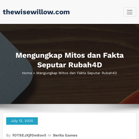
Skip
thewisewillow.com
to
content
Mengungkap Mitos dan Fakta
Seputar Rubah4D
Home
»
Mengungkap Mitos dan Fakta Seputar Rubah4D
July 12, 2025
By
fOT8EJXjf0m8ov5
In
Berita Games