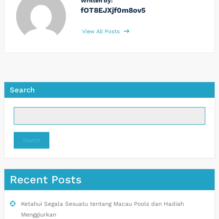
Written by:
fOT8EJXjf0m8ov5
View All Posts
Search
Search
Recent Posts
Ketahui Segala Sesuatu tentang Macau Pools dan Hadiah
Menggiurkan