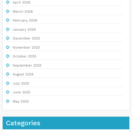
April 2026
March 2026
February 2026
January 2026
December 2025
November 2025
October 2025
September 2025
August 2025
July 2025
June 2025
May 2025
Categories