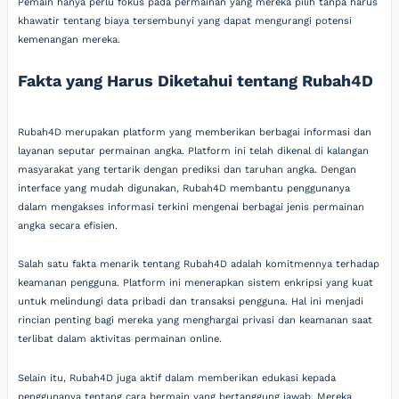
Pemain hanya perlu fokus pada permainan yang mereka pilih tanpa harus
khawatir tentang biaya tersembunyi yang dapat mengurangi potensi
kemenangan mereka.
Fakta yang Harus Diketahui tentang Rubah4D
Rubah4D merupakan platform yang memberikan berbagai informasi dan
layanan seputar permainan angka. Platform ini telah dikenal di kalangan
masyarakat yang tertarik dengan prediksi dan taruhan angka. Dengan
interface yang mudah digunakan, Rubah4D membantu penggunanya
dalam mengakses informasi terkini mengenai berbagai jenis permainan
angka secara efisien.
Salah satu fakta menarik tentang Rubah4D adalah komitmennya terhadap
keamanan pengguna. Platform ini menerapkan sistem enkripsi yang kuat
untuk melindungi data pribadi dan transaksi pengguna. Hal ini menjadi
rincian penting bagi mereka yang menghargai privasi dan keamanan saat
terlibat dalam aktivitas permainan online.
Selain itu, Rubah4D juga aktif dalam memberikan edukasi kepada
penggunanya tentang cara bermain yang bertanggung jawab. Mereka