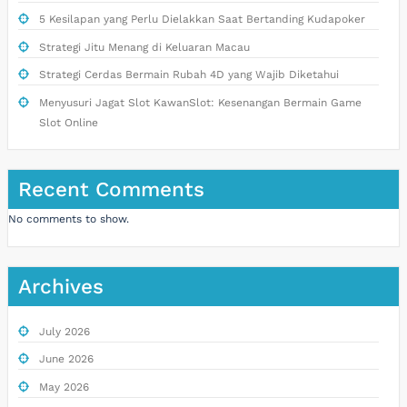
5 Kesilapan yang Perlu Dielakkan Saat Bertanding Kudapoker
Strategi Jitu Menang di Keluaran Macau
Strategi Cerdas Bermain Rubah 4D yang Wajib Diketahui
Menyusuri Jagat Slot KawanSlot: Kesenangan Bermain Game
Slot Online
Recent Comments
No comments to show.
Archives
July 2026
June 2026
May 2026