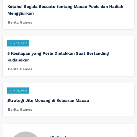
Ketahui Segala Sesuatu tentang Macau Pools dan Hadiah
Menggiurkan
Berita Games
July 28, 2026
5 Kesilapan yang Perlu Dielakkan Saat Bertanding
Kudapoker
Berita Games
July 26, 2026
Strategi Jitu Menang di Keluaran Macau
Berita Games