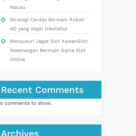
Macau
Strategi Cerdas Bermain Rubah
4D yang Wajib Diketahui
Menyusuri Jagat Slot KawanSlot:
Kesenangan Bermain Game Slot
Online
Recent Comments
o comments to show.
Archives