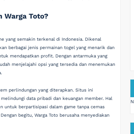
n Warga Toto?
ine yang semakin terkenal di Indonesia. Dikenal
kan berbagai jenis permainan togel yang menarik dan
uk mendapatkan profit. Dengan antarmuka yang
udah menjelajahi opsi yang tersedia dan menemukan
.
em perlindungan yang diterapkan. Situs ini
k melindungi data pribadi dan keuangan member. Hal
N
ain untuk berpartisipasi dalam game tanpa cemas
. Dengan begitu, Warga Toto berusaha menyediakan