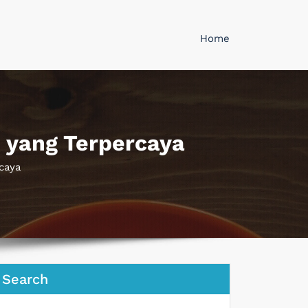
Home
 yang Terpercaya
caya
Search