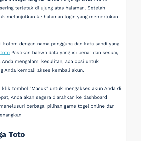
ering terletak di ujung atas halaman. Setelah
uk melanjutkan ke halaman login yang memerlukan
si kolom dengan nama pengguna dan kata sandi yang
toto
Pastikan bahwa data yang isi benar dan sesuai,
ika Anda mengalami kesulitan, ada opsi untuk
g Anda kembali akses kembali akun.
, klik tombol "Masuk" untuk mengakses akun Anda di
tepat, Anda akan segera diarahkan ke dashboard
 menelusuri berbagai pilihan game togel online dan
enangkan.
ga Toto