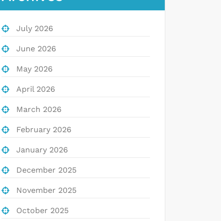
July 2026
June 2026
May 2026
April 2026
March 2026
February 2026
January 2026
December 2025
November 2025
October 2025