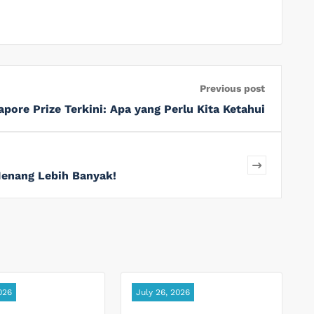
Previous post
apore Prize Terkini: Apa yang Perlu Kita Ketahui
 Menang Lebih Banyak!
026
July 26, 2026