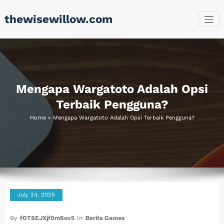
Skip
thewisewillow.com
to
content
Mengapa Wargatoto Adalah Opsi
Terbaik Pengguna?
Home
»
Mengapa Wargatoto Adalah Opsi Terbaik Pengguna?
July 24, 2025
By
fOT8EJXjf0m8ov5
In
Berita Games