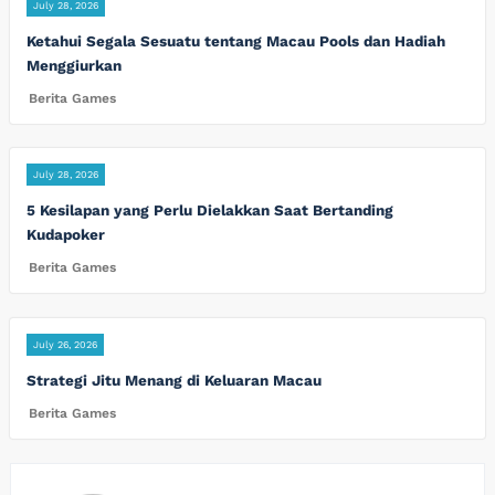
July 28, 2026
Ketahui Segala Sesuatu tentang Macau Pools dan Hadiah
Menggiurkan
Berita Games
July 28, 2026
5 Kesilapan yang Perlu Dielakkan Saat Bertanding
Kudapoker
Berita Games
July 26, 2026
Strategi Jitu Menang di Keluaran Macau
Berita Games