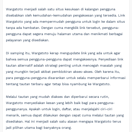
Wargatoto menjadi salah satu situs kesukaan di kalangan pengguna
disebabkan oleh kemudahan-kemudahan pengaksesan yang tersedia. Link
Wargatoto yang ada mempermudah pengguna untuk login ke dalam situs
tanpa ada hambatan. Dengan cuma mengklik link tersebut, pengguna-
pengguna dapat segera menuju halaman utama dan menikmati berbagai
pelayanan yang disediakan.
Di samping itu, Wargatoto kerap mengupdate link yang ada untuk agar
bahwa semua pengguna-pengguna dapat mengaksesnya. Penyediaan link
tautan alternatif adalah strategi penting untuk mencegah masalah yang
yang mungkin terjadi akibat pemblokiran akses-akses. Oleh karena itu,
para pengguna-pengguna disarankan untuk selalu memperbarui informasi
tentang tautan terbaru agar tetap bisa nyambung ke Wargatoto.
Melalui tautan yang mudah diakses dan diperbarui secara rutin,
Wargatoto menyediakan kesan yang lebih baik bagi para pengguna-
penggunanya. Apakah untuk login, daftar, atau menjelajahi ciri-ciri
menarik, semua dapat dilakukan dengan cepat cuma melalui tautan yang
disediakan. Hal ini menjadi salah satu alasan mengapa Wargatoto terus
jadi pilihan utama bagi banyaknya orang.