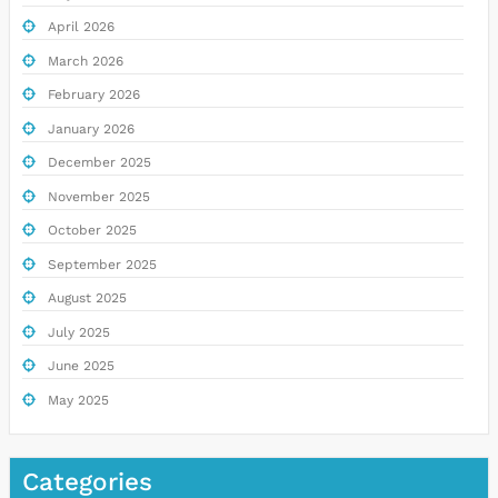
April 2026
March 2026
February 2026
January 2026
December 2025
November 2025
October 2025
September 2025
August 2025
July 2025
June 2025
May 2025
Categories