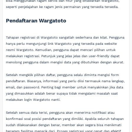
bisa menggunakan ragam servis dan fitur yang ditawarkan Wargatoto,
seperti penjelajahan ke ragam jenis permainan yang tersedia tersedia.
Pendaftaran Wargatoto
Tahapan registrasi di Wargatoto sangatlah sederhana dan kilat. Pengguna
hanya perlu mengunjungi link Wargatoto yang tersedia pada website
resmi Wargatoto. Kemudian, pengguna dapat mencari pilihan untuk
melakukan registrasi. Petunjuk yang jelas jelas dan user-friendly dapat
menolong pengguna dalam mengisi data yang dibutuhkan dengan akurat.
Setelah mengklik pilihan daftar, pengguna selalu diminta mengisi form
pendaftaran. Biasanya, informasi yang perlu diisi termasuk nama lengkap,
email, dan password. Penting bagi member untuk menyakinkan jika data
yang dimasukkan adalah benar supaya tidak mengalami masalah saat
melakukan login Wargatoto nanti.
Setelah semua data terisi, pengguna akan menerima notifikasi atau
konfirmasi soal posisi pendaftaran yang dimiliki. Apabila seluruh tahapan
sudah dilaksanakan dengan benar, member akan segera bisa menikmati
beragam fasilitas menarik dari. Proses registrasi yang cepat dan efektif