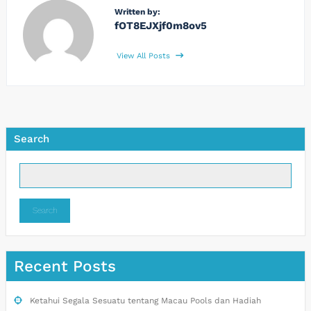
Written by:
fOT8EJXjf0m8ov5
View All Posts
Search
Search
Recent Posts
Ketahui Segala Sesuatu tentang Macau Pools dan Hadiah