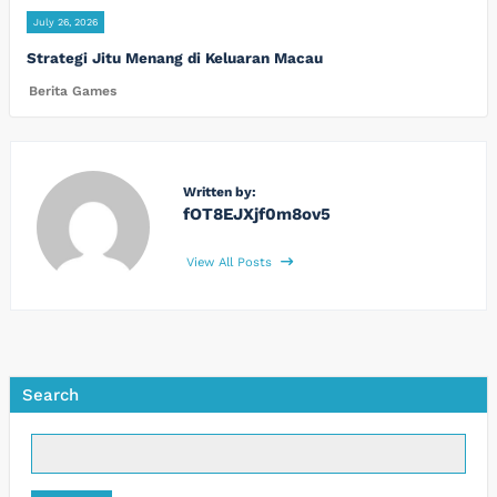
July 26, 2026
Strategi Jitu Menang di Keluaran Macau
Berita Games
Written by:
fOT8EJXjf0m8ov5
View All Posts
Search