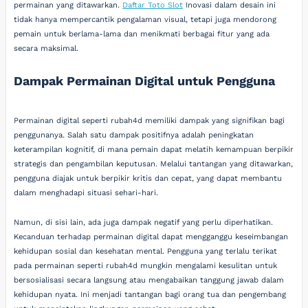
permainan yang ditawarkan.
Daftar Toto Slot
Inovasi dalam desain ini
tidak hanya mempercantik pengalaman visual, tetapi juga mendorong
pemain untuk berlama-lama dan menikmati berbagai fitur yang ada
secara maksimal.
Dampak Permainan Digital untuk Pengguna
Permainan digital seperti rubah4d memiliki dampak yang signifikan bagi
penggunanya. Salah satu dampak positifnya adalah peningkatan
keterampilan kognitif, di mana pemain dapat melatih kemampuan berpikir
strategis dan pengambilan keputusan. Melalui tantangan yang ditawarkan,
pengguna diajak untuk berpikir kritis dan cepat, yang dapat membantu
dalam menghadapi situasi sehari-hari.
Namun, di sisi lain, ada juga dampak negatif yang perlu diperhatikan.
Kecanduan terhadap permainan digital dapat mengganggu keseimbangan
kehidupan sosial dan kesehatan mental. Pengguna yang terlalu terikat
pada permainan seperti rubah4d mungkin mengalami kesulitan untuk
bersosialisasi secara langsung atau mengabaikan tanggung jawab dalam
kehidupan nyata. Ini menjadi tantangan bagi orang tua dan pengembang