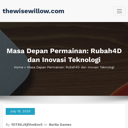
Skip
thewisewillow.com
to
content
Masa Depan Permainan: Rubah4D
dan Inovasi Teknologi
Home
»
Masa Depan Permainan: Rubah4D dan Inovasi Teknologi
July 15, 2025
By
fOT8EJXjf0m8ov5
In
Berita Games