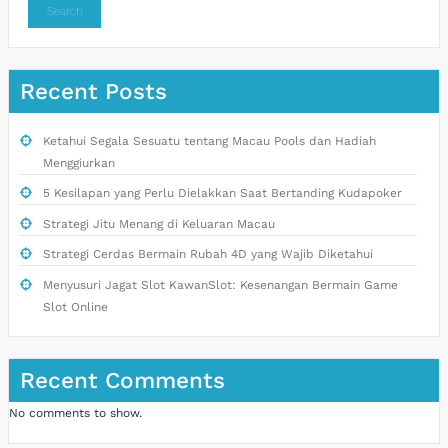
Search
Recent Posts
Ketahui Segala Sesuatu tentang Macau Pools dan Hadiah
Menggiurkan
5 Kesilapan yang Perlu Dielakkan Saat Bertanding Kudapoker
Strategi Jitu Menang di Keluaran Macau
Strategi Cerdas Bermain Rubah 4D yang Wajib Diketahui
Menyusuri Jagat Slot KawanSlot: Kesenangan Bermain Game
Slot Online
Recent Comments
No comments to show.