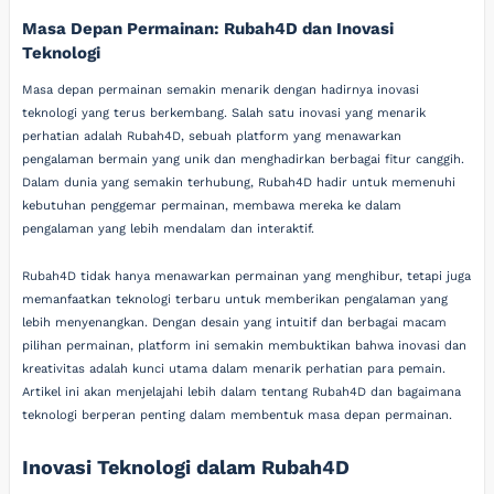
Masa Depan Permainan: Rubah4D dan Inovasi
Teknologi
Masa depan permainan semakin menarik dengan hadirnya inovasi
teknologi yang terus berkembang. Salah satu inovasi yang menarik
perhatian adalah Rubah4D, sebuah platform yang menawarkan
pengalaman bermain yang unik dan menghadirkan berbagai fitur canggih.
Dalam dunia yang semakin terhubung, Rubah4D hadir untuk memenuhi
kebutuhan penggemar permainan, membawa mereka ke dalam
pengalaman yang lebih mendalam dan interaktif.
Rubah4D tidak hanya menawarkan permainan yang menghibur, tetapi juga
memanfaatkan teknologi terbaru untuk memberikan pengalaman yang
lebih menyenangkan. Dengan desain yang intuitif dan berbagai macam
pilihan permainan, platform ini semakin membuktikan bahwa inovasi dan
kreativitas adalah kunci utama dalam menarik perhatian para pemain.
Artikel ini akan menjelajahi lebih dalam tentang Rubah4D dan bagaimana
teknologi berperan penting dalam membentuk masa depan permainan.
Inovasi Teknologi dalam Rubah4D