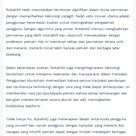
Rubah4D telah menciptakan terobosan signifikan dalam dunia permainan
dengan memanfaatkan teknologi canggih. Salah satu inovasi utama adalah
penggunaan kecerdasan buatan untuk meningkatkan pengalaman
pengguna. Dengan algoritma yang pintar, Rubah4D mampu menghadirkan
permainan yang lebih interaktif dan responsif, menyesuaikan dengan
preferensi pemain. Hal ini membuat setiap sesi permainan terasa unik
dan menarik, menarik minat lebih banyak pemain dari berbagai latar
belakang.
Selain kecerdasan buatan, Rubah4D juga mengintegrasikan teknologi
blockchain untuk menjamin keamanan dan transparansi dalam transaksi.
Penggunaan blockchain memastikan bahwa semua transaksi pendanaan
dan taruhannya terlindungi dengan cara yang tidak dapat dimanipulasi. Ini
memberikan rasa percaya kepada pemain bahwa setiap kemenangan dan
kerugian mereka tercatat secara akurat dan adil, meningkatkan
kredibilitas platform.
Tidak hanya itu, Rubah4D juga menerapkan desain antarmuka pengguna
yang inovatif dan ramah pengguna. Dengan tampilan yang menarik dan
navigasi yang intuitif, pemain dapat dengan mudah menjelajahi berbagai