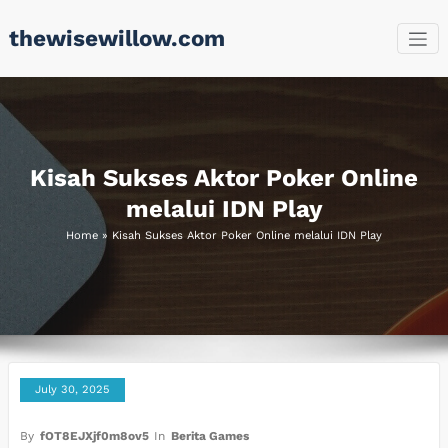
Skip
thewisewillow.com
to
content
Kisah Sukses Aktor Poker Online
melalui IDN Play
Home
»
Kisah Sukses Aktor Poker Online melalui IDN Play
July 30, 2025
By
fOT8EJXjf0m8ov5
In
Berita Games