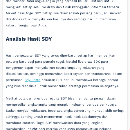
dan mencari tahu angka-angka yang berhasil keluar. Pastikan untuk
mengikuti setiap sesi live draw dan tidak ketinggalan informasi terbaru
terkait hasil togel SDY. Setiap live draw adalah peluang baru, jadi siapkan
diri Anda untuk menyaksikan hasilnya dan semoga hari ini membawa
keberuntungan bagi Anda.
Analisis Hasil SDY
Hasil pengeluaran SDY yang terus diperbarui setiap hari memberikan
peluang baru bagi para pemain togel. Melalui live draw SDY, para
penggemar dapat menyaksikan secara langsung keluaran yang
dipublikasikan, sehingga menambah kepercayaan dan transparansi dalam
permainan.
Sdy Lotto
Keluaran SDY hari ini membawa berbagai nomor
yang bisa dianalisis untuk menentukan strategi permainan selanjutnya.
Melihat pola dari previous results SDY bisa membantu pemain dalam
memprediksi angka-angka yang mungkin keluar di periode berikutnya.
Sudah menjadi kebiasaan, beberapa angka cenderung muncul lebih sering,
sehingga penting untuk mencermati hasil-hasil sebelumnya dan
membuat catatan. Togel SDY menawarkan data yang lengkap,
memberikan insight bagi mereka yang ingin meningkatkan peluang