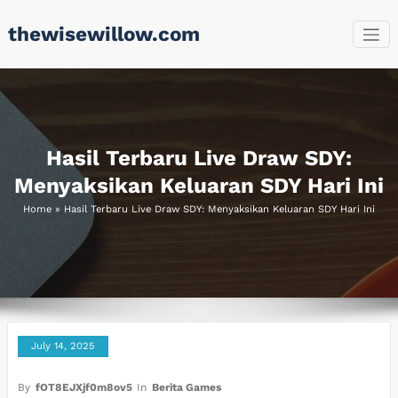
Skip
thewisewillow.com
to
content
Hasil Terbaru Live Draw SDY:
Menyaksikan Keluaran SDY Hari Ini
Home
»
Hasil Terbaru Live Draw SDY: Menyaksikan Keluaran SDY Hari Ini
July 14, 2025
By
fOT8EJXjf0m8ov5
In
Berita Games