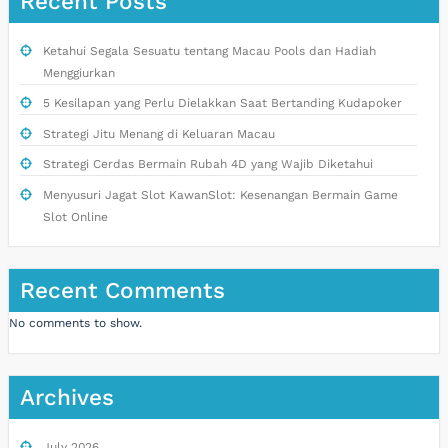
Recent Posts
Ketahui Segala Sesuatu tentang Macau Pools dan Hadiah
Menggiurkan
5 Kesilapan yang Perlu Dielakkan Saat Bertanding Kudapoker
Strategi Jitu Menang di Keluaran Macau
Strategi Cerdas Bermain Rubah 4D yang Wajib Diketahui
Menyusuri Jagat Slot KawanSlot: Kesenangan Bermain Game
Slot Online
Recent Comments
No comments to show.
Archives
July 2026