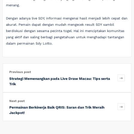
menang.
Dengan adanya live SDY, informasi mengenai hasil menjadi lebih cepat dan
akurat. Pemain dapat dengan mudah mengecek result SDY sambil
berdiskusi dengan sesama pecinta togel. Hal ini menciptakan komunitas
yang aktif dan saling berbagi pengetahuan untuk menghadapi tantangan
dalam permainan Sdy Lotto.
Previous post
Strategi Memenangkan pada Live Draw Macau: Tips serta
Trik
Next post
Permainan Berkinerja Baik QRIS: Saran dan Trik Meraih
Jackpot!