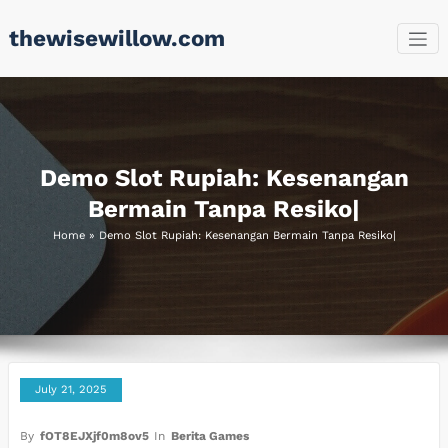
Skip
thewisewillow.com
to
content
Demo Slot Rupiah: Kesenangan
Bermain Tanpa Resiko|
Home
»
Demo Slot Rupiah: Kesenangan Bermain Tanpa Resiko|
July 21, 2025
By
fOT8EJXjf0m8ov5
In
Berita Games