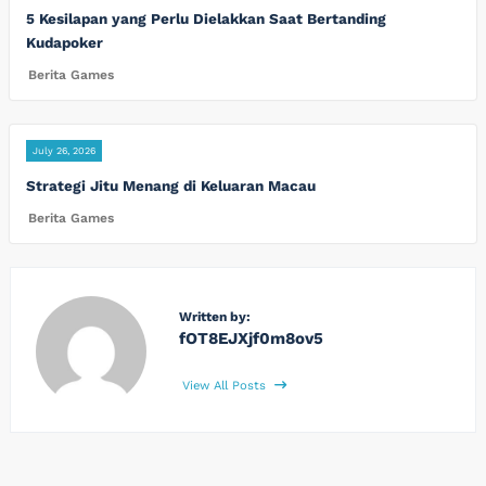
5 Kesilapan yang Perlu Dielakkan Saat Bertanding
Kudapoker
Berita Games
July 26, 2026
Strategi Jitu Menang di Keluaran Macau
Berita Games
Written by:
fOT8EJXjf0m8ov5
View All Posts