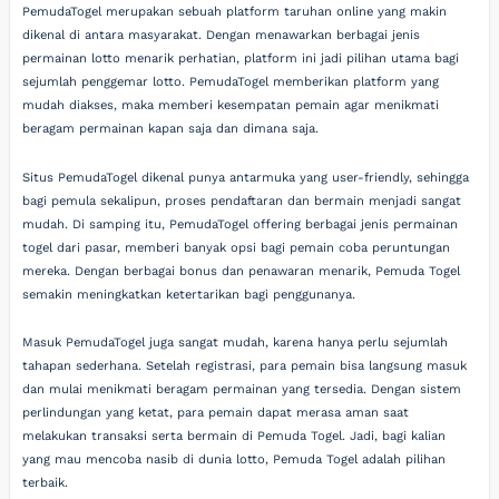
PemudaTogel merupakan sebuah platform taruhan online yang makin
dikenal di antara masyarakat. Dengan menawarkan berbagai jenis
permainan lotto menarik perhatian, platform ini jadi pilihan utama bagi
sejumlah penggemar lotto. PemudaTogel memberikan platform yang
mudah diakses, maka memberi kesempatan pemain agar menikmati
beragam permainan kapan saja dan dimana saja.
Situs PemudaTogel dikenal punya antarmuka yang user-friendly, sehingga
bagi pemula sekalipun, proses pendaftaran dan bermain menjadi sangat
mudah. Di samping itu, PemudaTogel offering berbagai jenis permainan
togel dari pasar, memberi banyak opsi bagi pemain coba peruntungan
mereka. Dengan berbagai bonus dan penawaran menarik, Pemuda Togel
semakin meningkatkan ketertarikan bagi penggunanya.
Masuk PemudaTogel juga sangat mudah, karena hanya perlu sejumlah
tahapan sederhana. Setelah registrasi, para pemain bisa langsung masuk
dan mulai menikmati beragam permainan yang tersedia. Dengan sistem
perlindungan yang ketat, para pemain dapat merasa aman saat
melakukan transaksi serta bermain di Pemuda Togel. Jadi, bagi kalian
yang mau mencoba nasib di dunia lotto, Pemuda Togel adalah pilihan
terbaik.