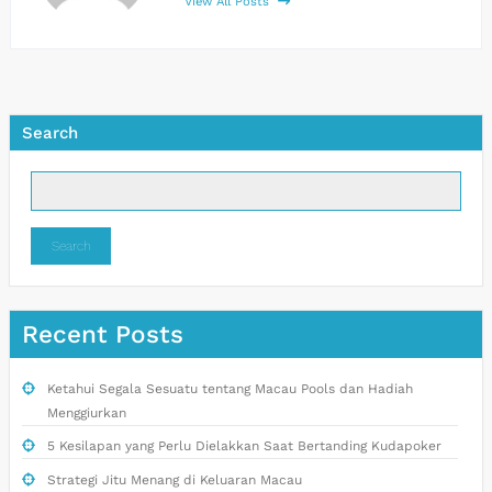
View All Posts
Search
Search
Recent Posts
Ketahui Segala Sesuatu tentang Macau Pools dan Hadiah
Menggiurkan
5 Kesilapan yang Perlu Dielakkan Saat Bertanding Kudapoker
Strategi Jitu Menang di Keluaran Macau