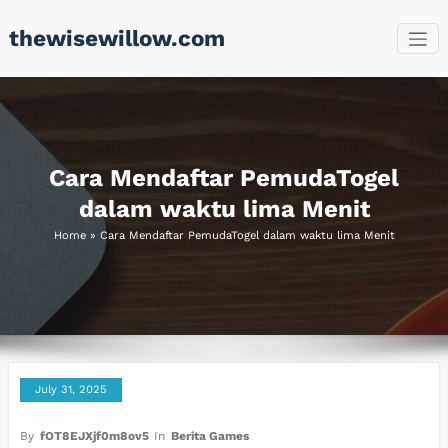
Skip
thewisewillow.com
to
content
Cara Mendaftar PemudaTogel
dalam waktu lima Menit
Home
»
Cara Mendaftar PemudaTogel dalam waktu lima Menit
July 31, 2025
By
fOT8EJXjf0m8ov5
In
Berita Games