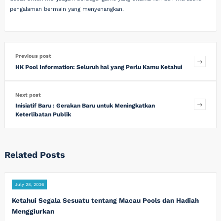
pengalaman bermain yang menyenangkan.
Previous post
HK Pool Information: Seluruh hal yang Perlu Kamu Ketahui
Next post
Inisiatif Baru : Gerakan Baru untuk Meningkatkan
Keterlibatan Publik
Related Posts
July 28, 2026
Ketahui Segala Sesuatu tentang Macau Pools dan Hadiah
Menggiurkan