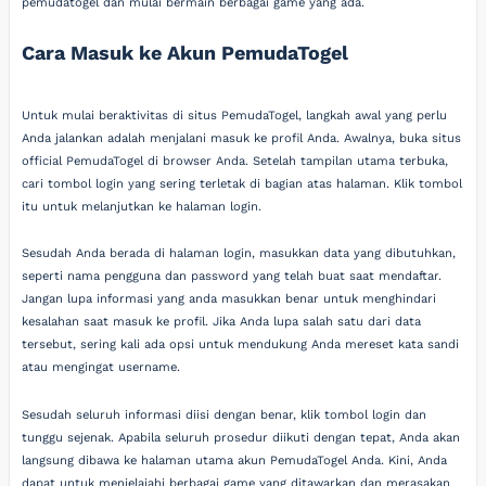
pemudatogel dan mulai bermain berbagai game yang ada.
Cara Masuk ke Akun PemudaTogel
Untuk mulai beraktivitas di situs PemudaTogel, langkah awal yang perlu
Anda jalankan adalah menjalani masuk ke profil Anda. Awalnya, buka situs
official PemudaTogel di browser Anda. Setelah tampilan utama terbuka,
cari tombol login yang sering terletak di bagian atas halaman. Klik tombol
itu untuk melanjutkan ke halaman login.
Sesudah Anda berada di halaman login, masukkan data yang dibutuhkan,
seperti nama pengguna dan password yang telah buat saat mendaftar.
Jangan lupa informasi yang anda masukkan benar untuk menghindari
kesalahan saat masuk ke profil. Jika Anda lupa salah satu dari data
tersebut, sering kali ada opsi untuk mendukung Anda mereset kata sandi
atau mengingat username.
Sesudah seluruh informasi diisi dengan benar, klik tombol login dan
tunggu sejenak. Apabila seluruh prosedur diikuti dengan tepat, Anda akan
langsung dibawa ke halaman utama akun PemudaTogel Anda. Kini, Anda
dapat untuk menjelajahi berbagai game yang ditawarkan dan merasakan