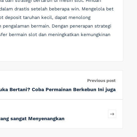
 dari strategi bertaruh di mesin slot. Hindari
dalam drastis setelah beberapa win. Mengelola bet
ot deposit taruhan kecil, dapat menolong
 pengalaman bermain. Dengan penerapan strategi
osfer bermain slot dan meningkatkan kemungkinan
Previous post
uka Bertani? Coba Permainan Berkebun Ini juga
 yang sangat Menyenangkan