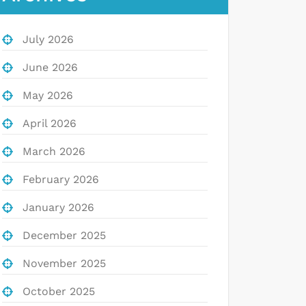
July 2026
June 2026
May 2026
April 2026
March 2026
February 2026
January 2026
December 2025
November 2025
October 2025