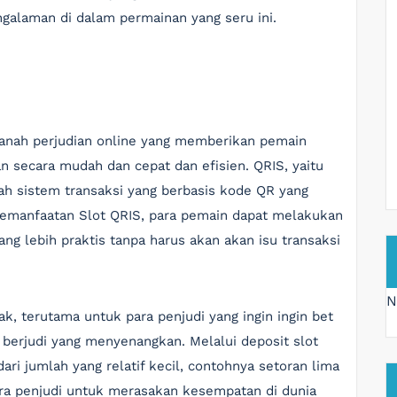
ngalaman di dalam permainan yang seru ini.
ranah perjudian online yang memberikan pemain
secara mudah dan cepat dan efisien. QRIS, yaitu
ah sistem transaksi yang berbasis kode QR yang
pemanfaatan Slot QRIS, para pemain dapat melakukan
ng lebih praktis tanpa harus akan akan isu transaksi
N
k, terutama untuk para penjudi yang ingin ingin bet
 berjudi yang menyenangkan. Melalui deposit slot
ri jumlah yang relatif kecil, contohnya setoran lima
ara penjudi untuk merasakan kesempatan di dunia