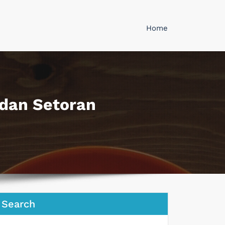
Home
 dan Setoran
Search