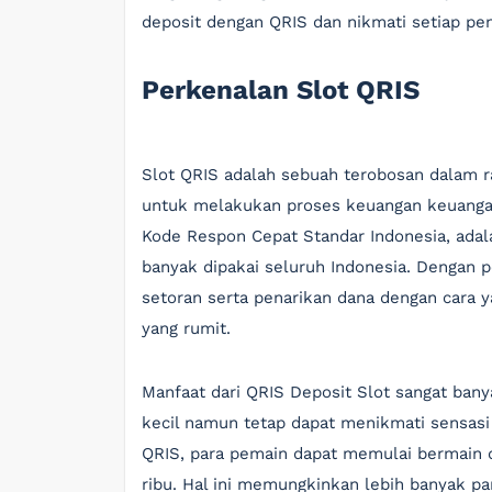
deposit dengan QRIS dan nikmati setiap pe
Perkenalan Slot QRIS
Slot QRIS adalah sebuah terobosan dalam 
untuk melakukan proses keuangan keuangan 
Kode Respon Cepat Standar Indonesia, adal
banyak dipakai seluruh Indonesia. Dengan 
setoran serta penarikan dana dengan cara ya
yang rumit.
Manfaat dari QRIS Deposit Slot sangat banya
kecil namun tetap dapat menikmati sensasi
QRIS, para pemain dapat memulai bermain da
ribu. Hal ini memungkinkan lebih banyak p