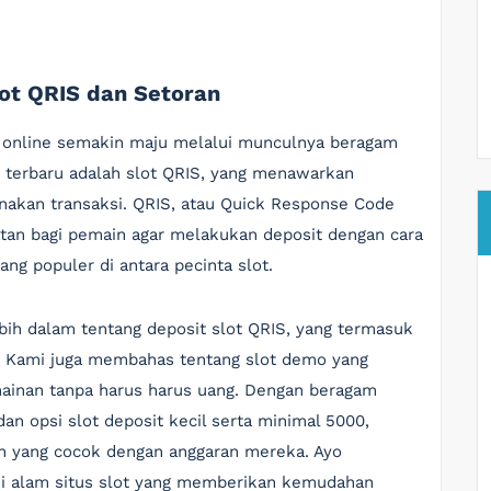
ot QRIS dan Setoran
an online semakin maju melalui munculnya beragam
 terbaru adalah slot QRIS, yang menawarkan
kan transaksi. QRIS, atau Quick Response Code
an bagi pemain agar melakukan deposit dengan cara
ng populer di antara pecinta slot.
ebih dalam tentang deposit slot QRIS, yang termasuk
ia. Kami juga membahas tentang slot demo yang
inan tanpa harus harus uang. Dengan beragam
 dan opsi slot deposit kecil serta minimal 5000,
n yang cocok dengan anggaran mereka. Ayo
i alam situs slot yang memberikan kemudahan