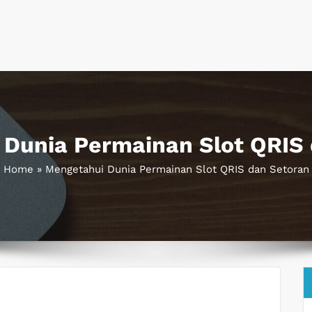
Dunia Permainan Slot QRIS
Home
»
Mengetahui Dunia Permainan Slot QRIS dan Setoran