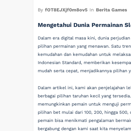
By
fOT8EJXjf0m8ov5
In
Berita Games
Mengetahui Dunia Permainan Sl
Dalam era digital masa kini, dunia perjudi
pilihan permainan yang menawan. Satu tren
kemudahan dan kemudahan untuk melaksana
Indonesian Standard, memberikan kesempat
mudah serta cepat, menjadikannya pilihan ya
Dalam artikel ini, kami akan penjelajahan l
berbagai pilihan taruhan kecil yang tersed
memungkinkan pemain untuk menguji perma
pilihan bet mulai dari 100, 200, hingga 500,
pemain bisa menikmati pengalaman bermai
bergabung dengan kami saat kita menyelam