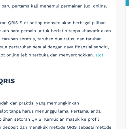
 baru pertama kali menemui permainan judi online.
oran QRIS Slot sering menyediakan berbagai pilihan
an para pemain untuk berlatih tanpa khawatir akan
n taruhan seratus, taruhan dua ratus, dan taruhan
la pertaruhan sesuai dengan daya finansial sendiri,
ot online lebih terbuka dan menyeronokkan.
slot
QRIS
udah dan praktis, yang memungkinkan
ot tanpa harus menunggu lama. Pertama, anda
pilihan setoran QRIS. Kemudian masuk ke profil
n deposit dan mengklik metode QRIS sebagai metode