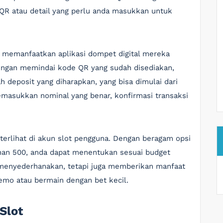
 QR atau detail yang perlu anda masukkan untuk
memanfaatkan aplikasi dompet digital mereka
engan memindai kode QR yang sudah disediakan,
 deposit yang diharapkan, yang bisa dimulai dari
emasukkan nominal yang benar, konfirmasi transaksi
 terlihat di akun slot pengguna. Dengan beragam opsi
ruhan 500, anda dapat menentukan sesuai budget
 menyederhanakan, tetapi juga memberikan manfaat
emo atau bermain dengan bet kecil.
Slot