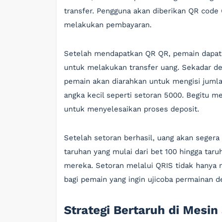
transfer. Pengguna akan diberikan QR code
melakukan pembayaran.
Setelah mendapatkan QR QR, pemain dapat 
untuk melakukan transfer uang. Sekadar d
pemain akan diarahkan untuk mengisi jumlah
angka kecil seperti setoran 5000. Begitu m
untuk menyelesaikan proses deposit.
Setelah setoran berhasil, uang akan segera
taruhan yang mulai dari bet 100 hingga ta
mereka. Setoran melalui QRIS tidak hanya
bagi pemain yang ingin ujicoba permainan d
Strategi Bertaruh di Mesin 