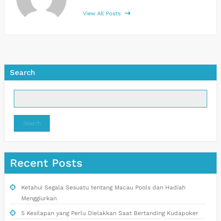
View All Posts
Search
Search
Recent Posts
Ketahui Segala Sesuatu tentang Macau Pools dan Hadiah
Menggiurkan
5 Kesilapan yang Perlu Dielakkan Saat Bertanding Kudapoker