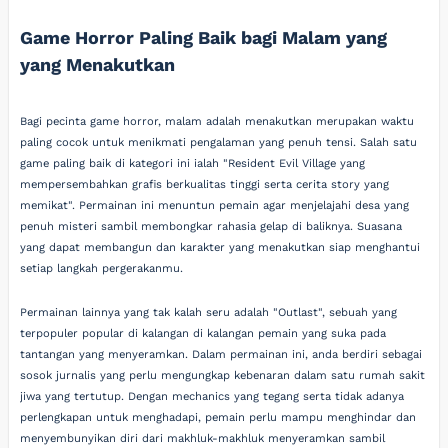
Game Horror Paling Baik bagi Malam yang
yang Menakutkan
Bagi pecinta game horror, malam adalah menakutkan merupakan waktu
paling cocok untuk menikmati pengalaman yang penuh tensi. Salah satu
game paling baik di kategori ini ialah "Resident Evil Village yang
mempersembahkan grafis berkualitas tinggi serta cerita story yang
memikat". Permainan ini menuntun pemain agar menjelajahi desa yang
penuh misteri sambil membongkar rahasia gelap di baliknya. Suasana
yang dapat membangun dan karakter yang menakutkan siap menghantui
setiap langkah pergerakanmu.
Permainan lainnya yang tak kalah seru adalah "Outlast", sebuah yang
terpopuler popular di kalangan di kalangan pemain yang suka pada
tantangan yang menyeramkan. Dalam permainan ini, anda berdiri sebagai
sosok jurnalis yang perlu mengungkap kebenaran dalam satu rumah sakit
jiwa yang tertutup. Dengan mechanics yang tegang serta tidak adanya
perlengkapan untuk menghadapi, pemain perlu mampu menghindar dan
menyembunyikan diri dari makhluk-makhluk menyeramkan sambil