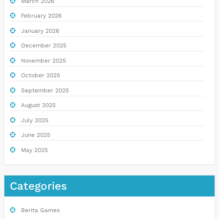
March 2026
February 2026
January 2026
December 2025
November 2025
October 2025
September 2025
August 2025
July 2025
June 2025
May 2025
Categories
Berita Games