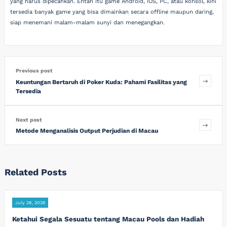
yang harus dipecahkan. Entah itu game Android, iOS, PC, atau konsol, kini
tersedia banyak game yang bisa dimainkan secara offline maupun daring,
siap menemani malam-malam sunyi dan menegangkan.
Previous post
Keuntungan Bertaruh di Poker Kuda: Pahami Fasilitas yang
Tersedia
Next post
Metode Menganalisis Output Perjudian di Macau
Related Posts
July 28, 2026
Ketahui Segala Sesuatu tentang Macau Pools dan Hadiah